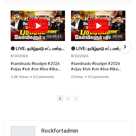
06:08:25
00:00
🔴 LIVE: தமிழ்நாடு சட்டமன்றப் பேரவை கூட்டத்தொடர் - நிதிநிலை அறிக்கை மீது விவாதம் #live #budget #video
🔴 LIVE: தமிழ்நாடு சட்டமன்றப் பேரவை கூட்டத்தொடர் - நிதிநிலை அறிக்கை மீது விவாதம் #live #budget #video
8/10/2026
8/10/2026
#tamilnadu #budget #2026
#tamilnadu #budget #2026
#vijay #tvk #cm #live #like
#vijay #tvk #cm #live #like
#viral #nowtrending #video
#viral #nowtrending #video
1.3K Views
•
0 Comments
0 Views
•
0 Comments
#youtube #nowtrending #dmk
#youtube #nowtrending #dmk
#song #youtube SUBSCRIBE
#song #youtube SUBSCRIBE
to get the latest news updates
to get the latest news updates
ROCKFORT TIMES for NEW
ROCKFORT TIMES for NEW
1
2
VIDEOS EVERY DAY and make
VIDEOS EVERY DAY and make
sure to enable Push
sure to enable Push
Notifications so you'll never
Notifications so you'll never
miss a new video. All you need
miss a new video. All you need
to Press The Bell Icon next to
to Press The Bell Icon next to
the Subscribe button! Stay
the Subscribe button! Stay
Rockfortadmin
tuned for latest updates and
tuned for latest updates and