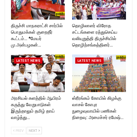
திருச்சி மாநகராட்சி சார்பில்
தொழிலாளர் விரோத
பொதுமக்கள் குறைதீர்
சட்டங்களை ரத்துசெய்ய
கூட்டம்… *மேயர்
வலியுறுத்தி திருச்சியில்
மு.அன்பழகன்…
தொழிற்சங்கத்தினர்…
LATEST NEWS
LATEST NEWS
அரசியல் களத்தில் ஆயிரம்
ஸ்ரீரங்கம் கோயில் கிழக்கு
கருத்து வேறுபாடுகள்
வாசல் கோபுர
இருந்தாலும் தமிழ் தாய்
நுழைவுவாயில் பணிகள்
வாழ்த்து…
நிறைவு: அமைச்சர் ரமேஷ்…
PREV
NEXT