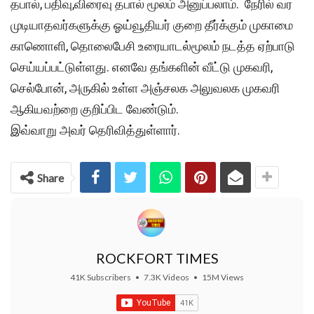
தபால், பதிவு,விரைவு தபால் மூலம் அனுப்பலாம். நேரில் வர
முடியாதவர்களுக்கு ஓய்வூதியர் குறை தீர்க்கும் முகாமை
காணொளி, தொலைபேசி உரையாடல்மூலம் நடத்த ஏற்பாடு
செய்யப்பட்டுள்ளது. எனவே தங்களின் வீட்டு முகவரி,
செல்போன், அருகில் உள்ள அஞ்சலக அலுவலக முகவரி
ஆகியவற்றை குறிப்பிட வேண்டும்.
இவ்வாறு அவர் தெரிவித்துள்ளார்.
Share
ROCKFORT TIMES
41K Subscribers
•
7.3K Videos
•
15M Views