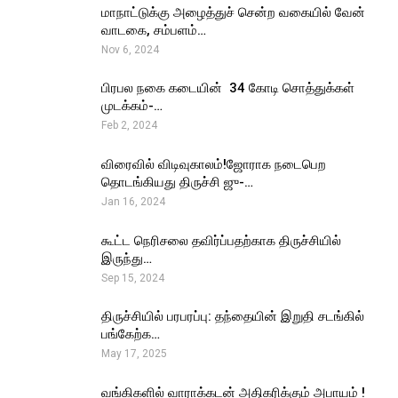
மாநாட்டுக்கு அழைத்துச் சென்ற வகையில் வேன்
வாடகை, சம்பளம்…
Nov 6, 2024
பிரபல நகை கடையின் ₹ 34 கோடி சொத்துக்கள்
முடக்கம்-…
Feb 2, 2024
விரைவில் விடிவுகாலம்!ஜோராக நடைபெற
தொடங்கியது திருச்சி ஜு-…
Jan 16, 2024
கூட்ட நெரிசலை தவிர்ப்பதற்காக திருச்சியில்
இருந்து…
Sep 15, 2024
திருச்சியில் பரபரப்பு: தந்தையின் இறுதி சடங்கில்
பங்கேற்க…
May 17, 2025
வங்கிகளில் வாராக்கடன் அதிகரிக்கும் அபாயம் !