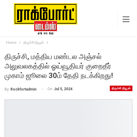
Home
திருச்சி நியூஸ்
திருச்சி, மத்திய மண்டல அஞ்சல்
அலுவலகத்தில் ஓய்வூதியர் குறைதீர்
முகாம் ஜூலை 30ம் தேதி நடக்கிறது!
திருச்சி நியூஸ்
On
Jul 5, 2024
By
Rockfortadmin