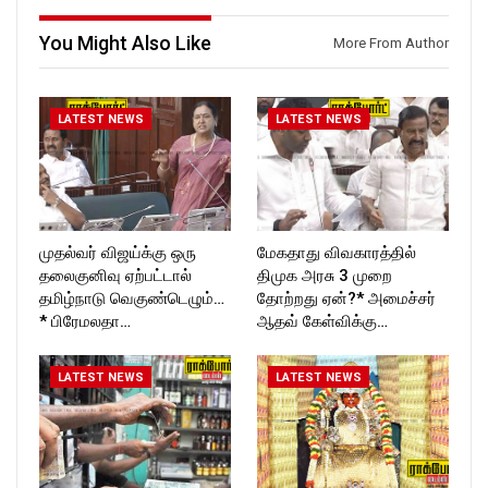
ckforttimes/
ckforttimes/
Follow us on:
Follow us on:
You Might Also Like
More From Author
https://twitter.com/ROCKFOR
https://twitter.com/ROCKFOR
T_TIMES
T_TIMES
LATEST NEWS
LATEST NEWS
முதல்வர் விஜய்க்கு ஒரு
மேகதாது விவகாரத்தில்
தலைகுனிவு ஏற்பட்டால்
திமுக அரசு 3 முறை
தமிழ்நாடு வெகுண்டெழும்…
தோற்றது ஏன்?* அமைச்சர்
* பிரேமலதா…
ஆதவ் கேள்விக்கு…
LATEST NEWS
LATEST NEWS