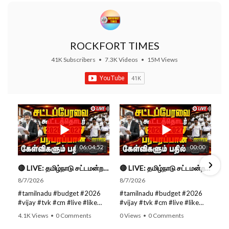
ROCKFORT TIMES
41K Subscribers
•
7.3K Videos
•
15M Views
06:04:52
00:00
🔴 LIVE: தமிழ்நாடு சட்டமன்றப் பேரவை கூட்டத்தொடர் - நிதிநிலை அறிக்கை மீது விவாதம் #live #budget #video
🔴 LIVE: தமிழ்நாடு சட்டமன்றப் பேரவை கூட்டத்தொடர் - நிதிநிலை அறிக்கை மீது விவாதம் #live #budget #video
8/7/2026
8/7/2026
#tamilnadu #budget #2026
#tamilnadu #budget #2026
#vijay #tvk #cm #live #like
#vijay #tvk #cm #live #like
#viral #nowtrending #video
#viral #nowtrending #video
4.1K Views
•
0 Comments
0 Views
•
0 Comments
#youtube #nowtrending #dmk
#youtube #nowtrending #dmk