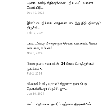
அரையாண்டு தேர்வுக்கான புதிய அட்டவணை
வெளியீடு…
Dec 10, 2023
இளம் வயதிலேயே சாதனை படைத்து நீதிபதியாகும்
திருச்சி…
Feb 17, 2024
மாநாட்டுக்கு அழைத்துச் சென்ற வகையில் வேன்
வாடகை, சம்பளம்…
Nov 6, 2024
பிரபல நகை கடையின் ₹ 34 கோடி சொத்துக்கள்
முடக்கம்-…
Feb 2, 2024
விரைவில் விடிவுகாலம்!ஜோராக நடைபெற
தொடங்கியது திருச்சி ஜு-…
Jan 16, 2024
கூட்ட நெரிசலை தவிர்ப்பதற்காக திருச்சியில்