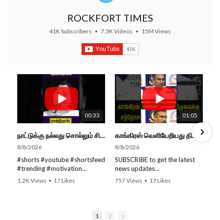
ROCKFORT TIMES
41K Subscribers
•
7.3K Videos
•
15M Views
00:33
01:05
நாட்டுக்கு நல்லது சொல்லும் சிறப்பான மேடைப்பேச்சு... #shorts #subscribe #video
காங்கிரஸ் வெளியேறியது திமுகவுக்கு சந்தோசம் தான்... - அமைச்சர் அருண்ராஜ்
8/8/2026
8/8/2026
#shorts #youtube #shortsfeed
SUBSCRIBE to get the latest
#trending #motivation
news updates
#nowtrending #subscribe
ROCKFORT TIMES for NEW
1.2K Views
•
17 Likes
757 Views
•
17 Likes
#speech #motivationspeech
VIDEOS EVERY DAY and make
•
0 Comments
•
0 Comments
#tamil #tamilspeech #viral
sure to enable Push
#viralvideo #viralshorts
Notifications so you'll never
SUBSCRIBE to get the latest
miss a new video.
1
2