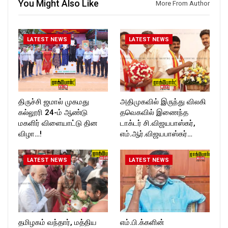
You Might Also Like
Follow us on:
More From Author
https://twitter.com/ROCKFOR
T_TIMESC
LATEST NEWS
LATEST NEWS
திருச்சி ஜமால் முகமது
அதிமுகவில் இருந்து விலகி
கல்லூரி 24-ம் ஆண்டு
தவெகவில் இணைந்த
மகளிர் விளையாட்டு தின
டாக்டர் சி.விஜயபாஸ்கர்,
விழா…!
எம்.ஆர்.விஜயபாஸ்கர்…
LATEST NEWS
LATEST NEWS
தமிழகம் வந்தார், மத்திய
எம்.பி.க்களின்