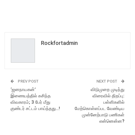
Rockfortadmin
PREV POST
NEXT POST
‘ஜனநாயகன்’
விடுமுறை முடிந்து
இணையத்தில் கசிந்த
விரைவில் திறப்பு:
விவகாரம்; 3 பேர் மீது
பள்ளிகளில்
குண்டர் சட்டம் பாய்ந்தது…!
மேற்கொள்ளப்பட வேண்டிய
முன்னேற்பாடு பணிகள்
என்னென்ன?