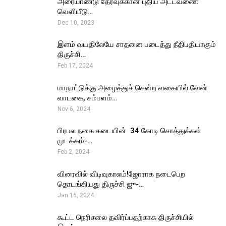
அரையாண்டு தேர்வுக்கான புதிய அட்டவணை
வெளியீடு…
Dec 10, 2023
இளம் வயதிலேயே சாதனை படைத்து நீதிபதியாகும்
திருச்சி…
Feb 17, 2024
மாநாட்டுக்கு அழைத்துச் சென்ற வகையில் வேன்
வாடகை, சம்பளம்…
Nov 6, 2024
பிரபல நகை கடையின் ₹ 34 கோடி சொத்துக்கள்
முடக்கம்-…
Feb 2, 2024
விரைவில் விடிவுகாலம்!ஜோராக நடைபெற
தொடங்கியது திருச்சி ஜு-…
Jan 16, 2024
கூட்ட நெரிசலை தவிர்ப்பதற்காக திருச்சியில்