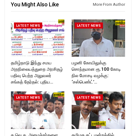
You Might Also Like
More From Author
https://twitter.com/ROCKFOR
https://twitter.com/ROCKFOR
T_TIMES
T_TIMES
LATEST NEWS
LATEST NEWS
தமிழ்நாடு இந்து சமய
பழனி கோயிலுக்கு
அறநிலையத்துறை அரசிதழ்
சொந்தமான ரூ.100 கோடி
பதிவு பெற்ற அலுவலர்
நில மோசடி வழக்கு:
சங்கத் தேர்தல்: புதிய…
‘சஸ்பெண்ட்’…
LATEST NEWS
LATEST NEWS
த.வெ.க. அமைச்சர்களை
தமிழக சட்டமன்றத்தில்