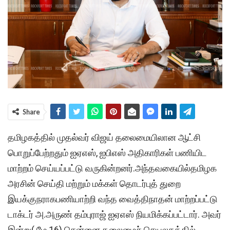
Share
தமிழகத்தில் முதல்வர் விஜய் தலைமையிலான ஆட்சி
பொறுப்பேற்றதும் ஐஏஎஸ், ஐபிஎஸ் அதிகாரிகள் பணியிட
மாற்றம் செய்யப்பட்டு வருகின்றனர்.அந்தவகையில்தமிழக
அரசின் செய்தி மற்றும் மக்கள் தொடர்புத் துறை
இயக்குநராகபணியாற்றி வந்த வைத்திநாதன் மாற்றப்பட்டு
டாக்டர் அ.அருண் தம்புராஜ் ஐஏஎஸ் நியமிக்கப்பட்டார். அவர்
இன்று( மே 16) சென்னை தலைமைச் செயலகத்தில்