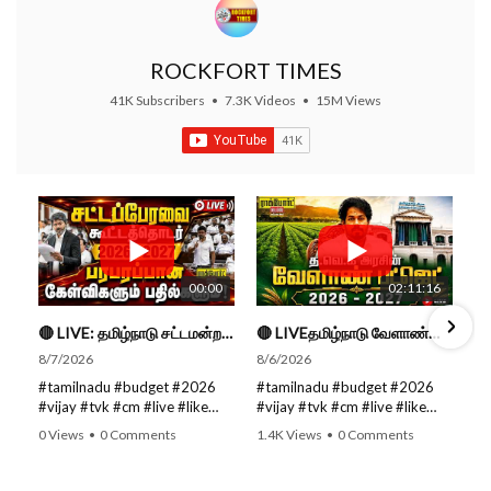
ROCKFORT TIMES
41K Subscribers
•
7.3K Videos
•
15M Views
00:00
02:11:16
🔴 LIVE: தமிழ்நாடு சட்டமன்றப் பேரவை கூட்டத்தொடர் - நிதிநிலை அறிக்கை மீது விவாதம் #live #budget #video
🔴 LIVEதமிழ்நாடு வேளாண்மை நிதிநிலை அறிக்கை - 2026-27 |TN Agriculture Budget #live #budget #video #cm
8/7/2026
8/6/2026
#tamilnadu #budget #2026
#tamilnadu #budget #2026
#vijay #tvk #cm #live #like
#vijay #tvk #cm #live #like
#viral #nowtrending #video
#viral #nowtrending #video
0 Views
•
0 Comments
1.4K Views
•
0 Comments
#youtube #nowtrending #dmk
#youtube #nowtrending #dmk
#song #youtube SUBSCRIBE
#song #youtube SUBSCRIBE
to get the latest news updates
to get the latest news updates