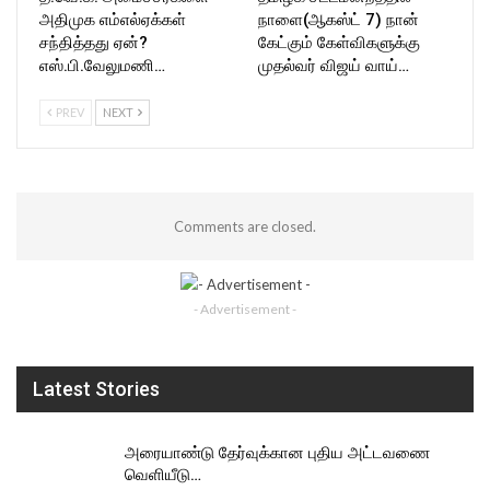
அதிமுக எம்எல்ஏக்கள்
நாளை(ஆகஸ்ட் 7) நான்
சந்தித்தது ஏன்?
கேட்கும் கேள்விகளுக்கு
எஸ்.பி.வேலுமணி…
முதல்வர் விஜய் வாய்…
PREV
NEXT
Comments are closed.
- Advertisement -
Latest Stories
அரையாண்டு தேர்வுக்கான புதிய அட்டவணை
வெளியீடு…