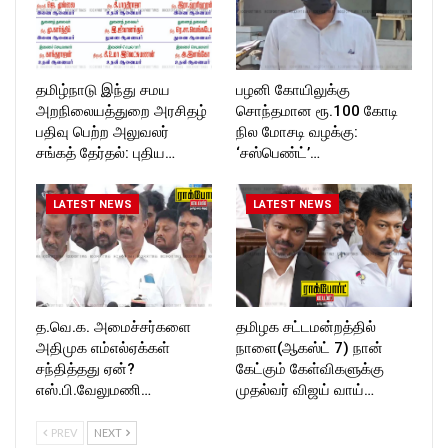
தமிழ்நாடு இந்து சமய
பழனி கோயிலுக்கு
அறநிலையத்துறை அரசிதழ்
சொந்தமான ரூ.100 கோடி
பதிவு பெற்ற அலுவலர்
நில மோசடி வழக்கு:
சங்கத் தேர்தல்: புதிய…
‘சஸ்பெண்ட்’…
LATEST NEWS
LATEST NEWS
த.வெ.க. அமைச்சர்களை
தமிழக சட்டமன்றத்தில்
அதிமுக எம்எல்ஏக்கள்
நாளை(ஆகஸ்ட் 7) நான்
சந்தித்தது ஏன்?
கேட்கும் கேள்விகளுக்கு
எஸ்.பி.வேலுமணி…
முதல்வர் விஜய் வாய்…
PREV
NEXT