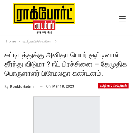
Home
தமிழ்நாடு செய்திகள்
கட்டிடத்துக்கு அனிதா பெயர் சூட்டினால்
தீர்ந்து விடுமா ? நீட் பிரச்சினை – தேமுதிக
பொருளாளர் பிரேமலதா கண்டனம்.
தமிழ்நாடு செய்திகள்
On
Mar 18, 2023
By
Rockfortadmin