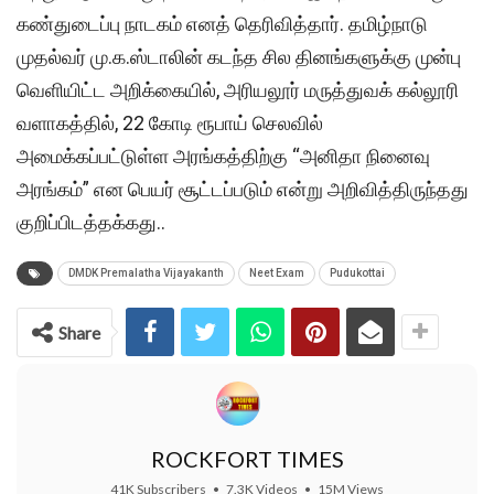
கண்துடைப்பு நாடகம் எனத் தெரிவித்தார். தமிழ்நாடு
முதல்வர் மு.க.ஸ்டாலின் கடந்த சில தினங்களுக்கு முன்பு
வெளியிட்ட அறிக்கையில், அரியலூர் மருத்துவக் கல்லூரி
வளாகத்தில், 22 கோடி ரூபாய் செலவில்
அமைக்கப்பட்டுள்ள அரங்கத்திற்கு “அனிதா நினைவு
அரங்கம்” என பெயர் சூட்டப்படும் என்று அறிவித்திருந்தது
குறிப்பிடத்தக்கது..
DMDK Premalatha Vijayakanth
Neet Exam
Pudukottai
Share
ROCKFORT TIMES
41K Subscribers
•
7.3K Videos
•
15M Views