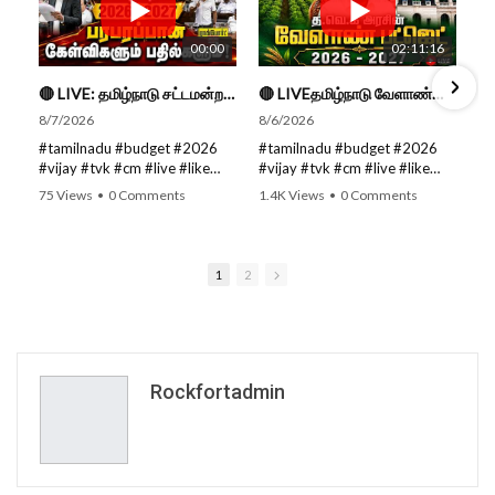
00:00
02:11:16
🔴 LIVE: தமிழ்நாடு சட்டமன்றப் பேரவை கூட்டத்தொடர் - நிதிநிலை அறிக்கை மீது விவாதம் #live #budget #video
🔴 LIVEதமிழ்நாடு வேளாண்மை நிதிநிலை அறிக்கை - 2026-27 |TN Agriculture Budget #live #budget #video #cm
8/7/2026
8/6/2026
#tamilnadu #budget #2026
#tamilnadu #budget #2026
#vijay #tvk #cm #live #like
#vijay #tvk #cm #live #like
#viral #nowtrending #video
#viral #nowtrending #video
75 Views
•
0 Comments
1.4K Views
•
0 Comments
#youtube #nowtrending #dmk
#youtube #nowtrending #dmk
#song #youtube SUBSCRIBE
#song #youtube SUBSCRIBE
to get the latest news updates
to get the latest news updates
ROCKFORT TIMES for NEW
ROCKFORT TIMES for NEW
1
2
VIDEOS EVERY DAY and make
VIDEOS EVERY DAY and make
sure to enable Push
sure to enable Push
Notifications so you'll never
Notifications so you'll never
miss a new video. All you need
miss a new video. All you need
to Press The Bell Icon next to
to Press The Bell Icon next to
the Subscribe button! Stay
the Subscribe button! Stay
Rockfortadmin
tuned for latest updates and
tuned for latest updates and
in-depth analysis of news from
in-depth analysis of news from
India and around the world!
India and around the world!
Follow us on Social Media for
Follow us on Social Media for