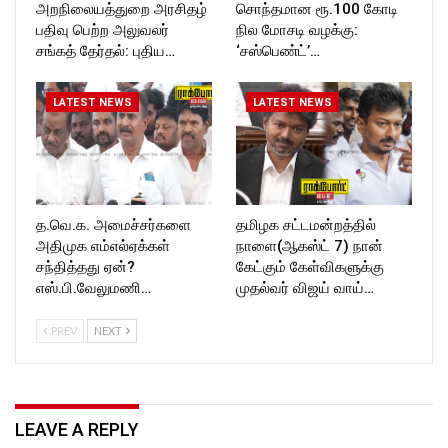
அறநிலையத்துறை அரசிதழ்
சொந்தமான ரூ.100 கோடி
பதிவு பெற்ற அலுவலர்
நில மோசடி வழக்கு:
சங்கத் தேர்தல்: புதிய…
‘சஸ்பெண்ட்’…
LATEST NEWS
LATEST NEWS
த.வெ.க. அமைச்சர்களை
தமிழக சட்டமன்றத்தில்
அதிமுக எம்எல்ஏக்கள்
நாளை(ஆகஸ்ட் 7) நான்
சந்தித்தது ஏன்?
கேட்கும் கேள்விகளுக்கு
எஸ்.பி.வேலுமணி…
முதல்வர் விஜய் வாய்…
PREV
NEXT
LEAVE A REPLY