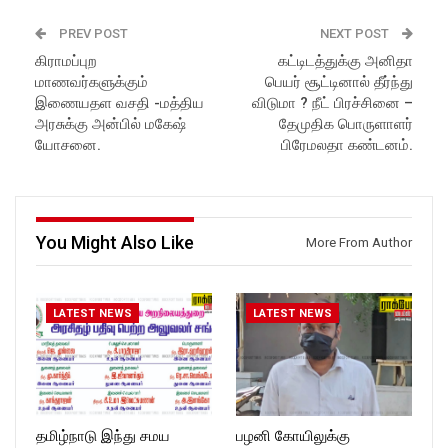
Latest Updates:
Latest Updates:
Website :
Website :
PREV POST
NEXT POST
https://rockforttimes.in/
https://rockforttimes.in/
கிராமப்புற
கட்டிடத்துக்கு அனிதா
Subscribe:
Subscribe:
மாணவர்களுக்கும்
பெயர் சூட்டினால் தீர்ந்து
https://www.youtube.com/@r
https://www.youtube.com/@r
ockforttimes
ockforttimes
இணையதள வசதி -மத்திய
விடுமா ? நீட் பிரச்சினை –
Like us on:
Like us on:
அரசுக்கு அன்பில் மகேஷ்
தேமுதிக பொருளாளர்
https://www.facebook.com/R
https://www.facebook.com/R
யோசனை.
பிரேமலதா கண்டனம்.
ockforttimes
ockforttimes
Follow us on:
Follow us on:
https://www.instagram.com/ro
https://www.instagram.com/ro
ckforttimes/
ckforttimes/
Follow us on:
Follow us on:
You Might Also Like
More From Author
https://twitter.com/ROCKFOR
https://twitter.com/ROCKFOR
T_TIMES
T_TIMES
LATEST NEWS
LATEST NEWS
தமிழ்நாடு இந்து சமய
பழனி கோயிலுக்கு