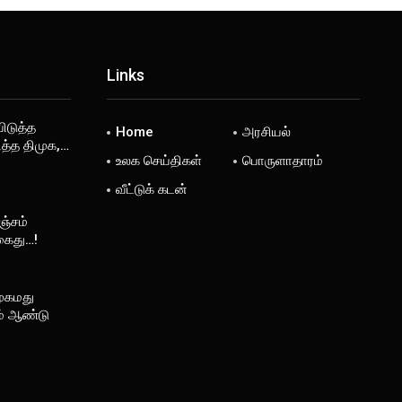
Links
விடுத்த
Home
அரசியல்
ித்த திமுக,…
உலக செய்திகள்
பொருளாதாரம்
வீட்டுக் கடன்
ஞ்சம்
கைது…!
முகமது
ம் ஆண்டு