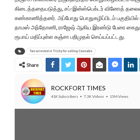
கிடைத்ததையடுத்து, சப்-இன்ஸ்பெக்டர் வினோத் தலைமை
கண்காணித்தனர். அப்போது பொதுகழிப்பிடம் பகுதியில
தாமஸ் அந்தோணி, ராஜேஷ் ஆகிய இரண்டு பேரை கைது ச
ரூபாய் மதிப்புள்ள கஞ்சா பறிமுதல் செய்யப்பட்டது.
Two arrested in Trichy for selling Cannabis
Share
ROCKFORT TIMES
41K Subscribers
•
7.3K Videos
•
15M Views