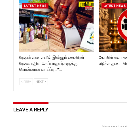
LATEST NEWS
LATEST NEWS
ரேஷன் கடைகளில் இன்னும் கைவிரல்
கோவில் வளாகங
ரேகை பதிவு செய்யாதவர்களுக்கு
எடுக்க தடை: சி
பொன்னான வாய்ப்பு…*…
PREV
NEXT
LEAVE A REPLY
Your email addr