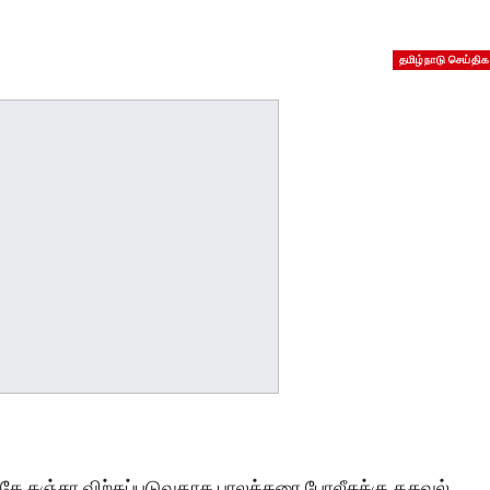
தமிழ்நாடு செய்திக
ருகே கஞ்சா விற்கப்படுவதாக பாலக்கரை போலீசுக்கு தகவல்