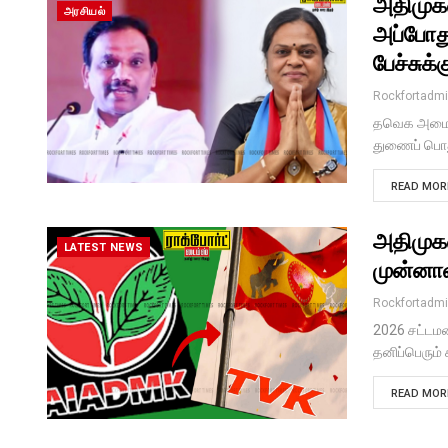
அதிமுக
அரசியல்
அப்போத
பேச்சுக்
Rockfortadm
தவெக அமைச்
துணைப் பொது
READ MORE
அதிமுக
LATEST NEWS
முன்னாள
Rockfortadm
2026 சட்டமன
தனிப்பெரும்
READ MORE