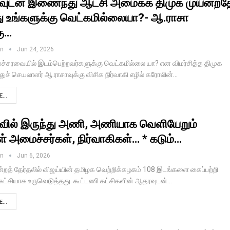
வுடன் இணைந்து ஆட்சி அமைக்க திமுக முயன்றத
ு உங்களுக்கு வெட்கமில்லையா?- ஆ.ராசா
கு…
in
Jun 24, 2026
சரவையில் இடம்பெற்றவர்களுக்கு வெட்கமில்லை யா? என விமர்சித்த திமுக
ச் செயலாளர் ஆ.ராசாவுக்கு விசிக நிர்வாகி எழில் கரோலின்…
...
வில் இருந்து அணி, அணியாக வெளியேறும்
் அமைச்சர்கள், நிர்வாகிகள்… * கடும்…
in
Jun 6, 2026
்றத் தேர்தலில் விஜய்யின் தமிழக வெற்றிக்கழகம் 108 இடங்களை கைப்பற்றி
 கட்சியாக உருவெடுத்தது. கூட்டணி கட்சிகளின் ஆதரவுடன்…
...