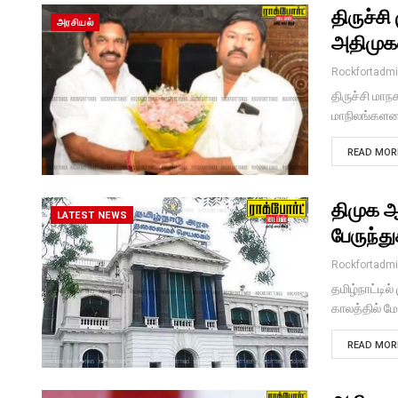
திருச்ச
அரசியல்
அதிமுகவ
Rockfortadm
திருச்சி மா
மாநிலங்களவை
READ MORE
திமுக ஆ
LATEST NEWS
பேருந்த
Rockfortadm
தமிழ்நாட்டி
காலத்தில் ம
READ MORE