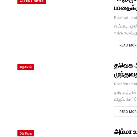
LATEST NEWS
பாதைக்க
Rockfortadm
எடப்பாடி பழ
வந்த கருத்து
READ MORE
தவெக ஆட்
அரசியல்
முந்துவத
Rockfortadm
தமிழகத்தில்
விஜய், மே 1
READ MORE
அம்மா 
அரசியல்