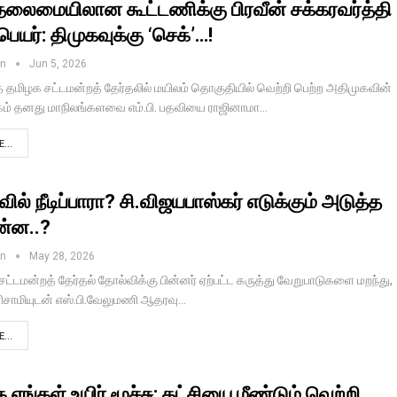
லைமையிலான கூட்டணிக்கு பிரவீன் சக்கரவர்த்தி
ெயர்: திமுகவுக்கு ‘செக்’…!
in
Jun 5, 2026
்த தமிழக சட்டமன்றத் தேர்தலில் மயிலம் தொகுதியில் வெற்றி பெற்ற அதிமுகவின்
கம் தனது மாநிலங்களவை எம்.பி. பதவியை ராஜினாமா…
...
ல் நீடிப்பாரா? சி.விஜயபாஸ்கர் எடுக்கும் அடுத்த
என்ன..?
in
May 28, 2026
ட்டமன்றத் தேர்தல் தோல்விக்கு பின்னர் ஏற்பட்ட கருத்து வேறுபாடுகளை மறந்து,
னிசாமியுடன் எஸ்.பி.வேலுமணி ஆதரவு…
...
எங்கள் உயிர் மூச்சு; கட்சியை மீண்டும் வெற்றி