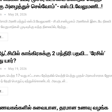
ு அழைத்துச் செல்வோம்”- எஸ்.பி.வேலுமணி..!
in
May 28, 2026
னிசாமி அணி மற்றும் எஸ்.பி.வேலுமணி - சி.வி.சண்முகம் அணிகள் இடையே நிலவி
 வேறுபாடுகள் முடிவுக்கு வந்த நிலையில், நேற்று…
...
சியில் காங்கிரசுக்கு 2 மந்திரி பதவி… ‘ரேசில்’
ு யார்?
in
May 19, 2026
 நடைபெற்ற 17-வது சட்டசபை தேர்தலில் வெற்றி பெற்று முதல்-அமைச்சராக ஜோச
0-ந் தேதி பொறுப்பு ஏற்றுக்கொண்டார். அவருடன்…
...
உணவகங்களில் சுவையான, தரமான உணவு வழங்க