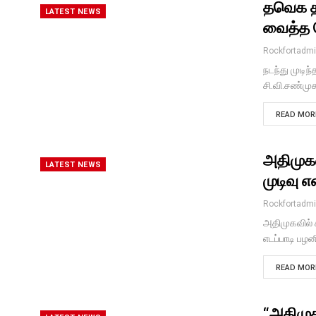
தவெக த
LATEST NEWS
வைத்த ப
Rockfortadm
நடந்து முடிந
சி.வி.சண்மு
READ MORE
அதிமுகவி
LATEST NEWS
முடிவு 
Rockfortadm
அதிமுகவில் ச
எடப்பாடி பழ
READ MORE
“அதிமுக 