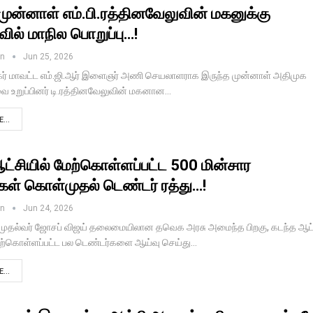
ி முன்னாள் எம்.பி.ரத்தினவேலுவின் மகனுக்கு
ில் மாநில பொறுப்பு…!
in
Jun 25, 2026
நகர் மாவட்ட எம்.ஜி.ஆர் இளைஞர் அணி செயலாளராக இருந்த முன்னாள் அதிமுக
 உறுப்பினர் டி.ரத்தினவேலுவின் மகனான…
...
ட்சியில் மேற்கொள்ளப்பட்ட 500 மின்சார
ுகள் கொள்முதல் டெண்டர் ரத்து…!
in
Jun 24, 2026
ல் முதல்வர் ஜோசப் விஜய் தலைமையிலான தவெக அரசு அமைந்த பிறகு, கடந்த ஆட்
ேற்கொள்ளப்பட்ட பல டெண்டர்களை ஆய்வு செய்து…
...