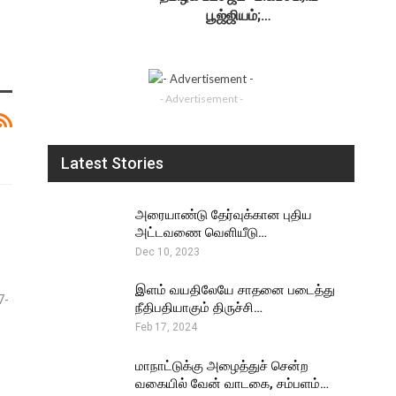
பூஜ்ஜியம்;…
- Advertisement -
Latest Stories
அரையாண்டு தேர்வுக்கான புதிய
அட்டவணை வெளியீடு…
Dec 10, 2023
இளம் வயதிலேயே சாதனை படைத்து
7-
நீதிபதியாகும் திருச்சி…
Feb 17, 2024
மாநாட்டுக்கு அழைத்துச் சென்ற
வகையில் வேன் வாடகை, சம்பளம்…