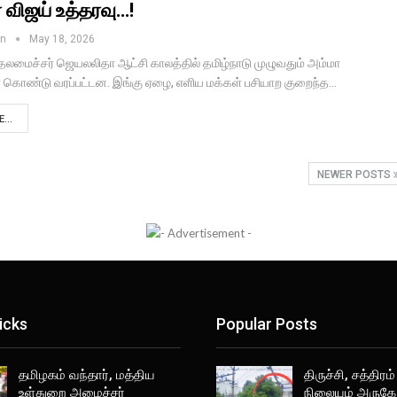
் விஜய் உத்தரவு…!
in
May 18, 2026
தலமைச்சர் ஜெயலலிதா ஆட்சி காலத்தில் தமிழ்நாடு முழுவதும் அம்மா
கொண்டு வரப்பட்டன. இங்கு ஏழை, எளிய மக்கள் பசியாற குறைந்த…
...
NEWER POSTS
icks
Popular Posts
தமிழகம் வந்தார், மத்திய
திருச்சி, சத்திரம்
உள்துறை அமைச்சர்
நிலையம் அருகே 