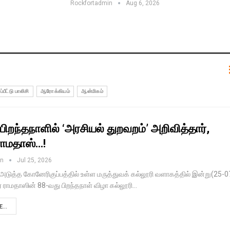
Rockfortadmin
Aug 6, 2026
்பீட்டு பாலிசி
ஆரோக்கியம்
ஆன்மிகம்
பிறந்தநாளில் ‘அரசியல் துறவறம்’ அறிவித்தார்,
 ராமதாஸ்…!
in
Jul 25, 2026
அடுத்த கோனேரிகுப்பத்தில் உள்ள மருத்துவக் கல்லூரி வளாகத்தில் இன்று(25-0
் ராமதாஸின் 88-வது பிறந்தநாள் விழா கல்லூரி…
...