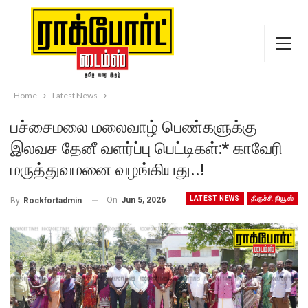
Home
Latest News
பச்சைமலை மலைவாழ் பெண்களுக்கு
இலவச தேனீ வளர்ப்பு பெட்டிகள்:* காவேரி
மருத்துவமனை வழங்கியது..!
LATEST NEWS
திருச்சி நியூஸ்
On
Jun 5, 2026
By
Rockfortadmin