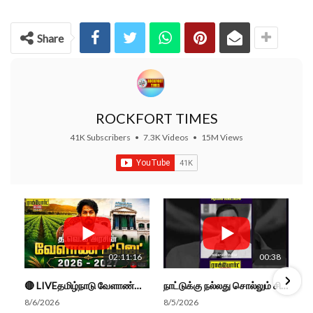
Share
ROCKFORT TIMES
41K Subscribers
•
7.3K Videos
•
15M Views
02:11:16
00:38
🔴 LIVEதமிழ்நாடு வேளாண்மை நிதிநிலை அறிக்கை - 2026-27 |TN Agriculture Budget #live #budget #video #cm
நாட்டுக்கு நல்லது சொல்லும் சிறப்பான மேடைப்பேச்சு... #shorts #subscribe #video
8/6/2026
8/5/2026