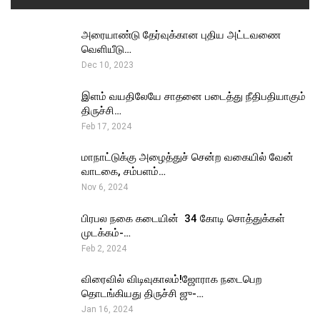
அரையாண்டு தேர்வுக்கான புதிய அட்டவணை
வெளியீடு…
Dec 10, 2023
இளம் வயதிலேயே சாதனை படைத்து நீதிபதியாகும்
திருச்சி…
Feb 17, 2024
மாநாட்டுக்கு அழைத்துச் சென்ற வகையில் வேன்
வாடகை, சம்பளம்…
Nov 6, 2024
பிரபல நகை கடையின் ₹ 34 கோடி சொத்துக்கள்
முடக்கம்-…
Feb 2, 2024
விரைவில் விடிவுகாலம்!ஜோராக நடைபெற
தொடங்கியது திருச்சி ஜு-…
Jan 16, 2024