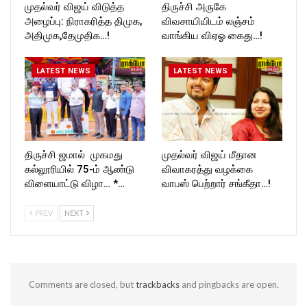
முதல்வர் விஜய் விடுத்த
திருச்சி அருகே
அழைப்பு: நிராகரித்த திமுக,
விவசாயியிடம் லஞ்சம்
அதிமுக,தேமுதிக…!
வாங்கிய விஏஓ கைது…!
LATEST NEWS
LATEST NEWS
திருச்சி ஜமால் முகமது
முதல்வர் விஜய் மீதான
கல்லூரியில் 75-ம் ஆண்டு
விவாகரத்து வழக்கை
விளையாட்டு விழா… *…
வாபஸ் பெற்றார் சங்கீதா…!
PREV
NEXT
Comments are closed, but
trackbacks
and pingbacks are open.