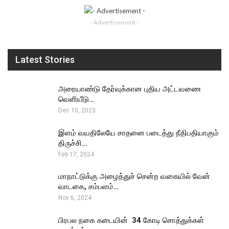
- Advertisement -
Latest Stories
அரையாண்டு தேர்வுக்கான புதிய அட்டவணை
வெளியீடு…
Dec 10, 2023
இளம் வயதிலேயே சாதனை படைத்து நீதிபதியாகும்
திருச்சி…
Feb 17, 2024
மாநாட்டுக்கு அழைத்துச் சென்ற வகையில் வேன்
வாடகை, சம்பளம்…
Nov 6, 2024
பிரபல நகை கடையின் ₹ 34 கோடி சொத்துக்கள்