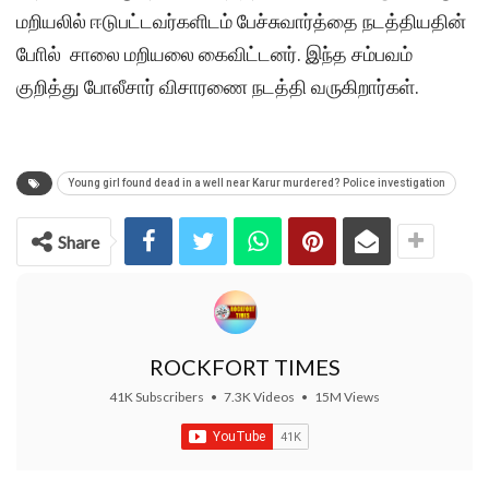
மறியலில் ஈடுபட்டவர்களிடம் பேச்சுவார்த்தை நடத்தியதின்
போில் சாலை மறியலை கைவிட்டனர். இந்த சம்பவம்
குறித்து போலீசார் விசாரணை நடத்தி வருகிறார்கள்.
Young girl found dead in a well near Karur murdered? Police investigation
Share
ROCKFORT TIMES
41K Subscribers
•
7.3K Videos
•
15M Views