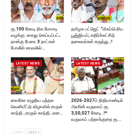
ரூ.100 கோடி நில மோசடி
தமிழக பட்ஜெட் “மிகப்பெரிய
வழக்கு: கைது செய்யப்பட்ட
பூஜ்ஜியம்; எதிர்க்கட்சித்
நான்கு பேரை 3 நாட்கள்
தலைவர்கள் கருத்து…!
போலீஸ் காவலில்…
LATEST NEWS
LATEST NEWS
வைகோ எழுதிய புத்தக
2026-2027ம் நிதியாண்டில்
வெளியீட்டு விழாவில் ராகுல்
அரசின் வருவாய் ரூ.
காந்தி…ராகுல் காந்தி…என…
3,50,027 கோடி..!*
வருவாய் பற்றாக்குறை ரூ.…
PREV
NEXT