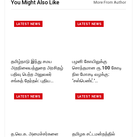
You Might Also Like
More From Author
Follow us on:
https://www.instagram.com/ro
https://twitter.com/ROCKFOR
ckforttimes/
T_TIMES
Follow us on:
https://twitter.com/ROCKFOR
LATEST NEWS
LATEST NEWS
T_TIMESC
தமிழ்நாடு இந்து சமய
பழனி கோயிலுக்கு
அறநிலையத்துறை அரசிதழ்
சொந்தமான ரூ.100 கோடி
பதிவு பெற்ற அலுவலர்
நில மோசடி வழக்கு:
சங்கத் தேர்தல்: புதிய…
‘சஸ்பெண்ட்’…
LATEST NEWS
LATEST NEWS
த.வெ.க. அமைச்சர்களை
தமிழக சட்டமன்றத்தில்