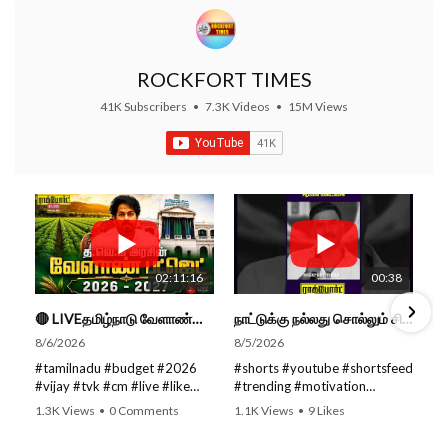
ROCKFORT TIMES
41K Subscribers
•
7.3K Videos
•
15M Views
02:11:16
00:38
🔴 LIVEதமிழ்நாடு வேளாண்மை நிதிநிலை அறிக்கை - 2026-27 |TN Agriculture Budget #live #budget #video #cm
நாட்டுக்கு நல்லது சொல்லும் சிறப்பான மேடைப்பேச்சு... #shorts #subscribe #video
8/6/2026
8/5/2026
#tamilnadu #budget #2026
#shorts #youtube #shortsfeed
#vijay #tvk #cm #live #like
#trending #motivation
#viral #nowtrending #video
#nowtrending #subscribe
1.3K Views
•
0 Comments
1.1K Views
•
9 Likes
#youtube #nowtrending #dmk
#speech #motivationspeech
•
0 Comments
#song #youtube SUBSCRIBE
#tamil #tamilspeech #viral