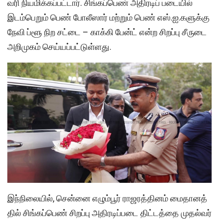
வரி நியமிக்​கப்​பட்​டார். சிங்​கப்​பெண் அதிரடிப் படை​யில்
இடம்​பெறும் பெண் போலீ​ஸார் மற்​றும் பெண் எஸ்​.ஐ.களுக்கு
நேவி ப்ளூ நிற சட்டை – காக்கி பேன்ட் என்ற சிறப்பு சீருடை
அறி​முகம் செய்​யப்​பட்​டுள்​ளது.
இந்நிலையில், சென்னை எழும்​பூர் ராஜரத்​தினம் மைதானத்​
தில் சிங்​கப்​பெண் சிறப்பு அதிரடிப்​படை திட்​டத்தை முதல்​வர்