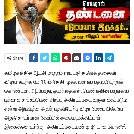
Share
தமிழகத்​தில் ஆட்சி மாற்​றம் ஏற்​பட்டு தவெக தலைவர்
விஜய் கடந்த மே 10-ம் தேதி முதல்​வ​ராகப் பதவி​யேற்​றுக்
கொண்​டார். அப்போது, குழந்தைகள், பெண்​களின் பாதுகாப்​
புக்​காக சிங்​கப்​பெண் சிறப்பு அதிரடிப்படை உரு​வாக்​கப்​படும்
என்று அறி​வித்த அவர், பதவி​யேற்பு விழா மேடை​யிலேயே
அதுதொடர்​பான கோப்​பில் கையெழுத்திட்​டார்.
இதைத்தொடர்ந்​து, அதிரடிப்படை​யின் ஐ.ஜி.​யாக பவானீஸ்​