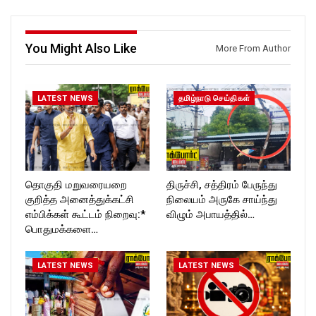
https://www.instagram.com/ro
Like us on:
ckforttimes/
https://www.facebook.com/R
Follow us on:
ockforttimes
https://twitter.com/ROCKFOR
Follow us on:
You Might Also Like
More From Author
T_TIMES
https://www.instagram.com/ro
ckforttimes/
Follow us on:
https://twitter.com/ROCKFOR
LATEST NEWS
தமிழ்நாடு செய்திகள்
T_TIMESC
தொகுதி மறுவரையறை
திருச்சி, சத்திரம் பேருந்து
குறித்த அனைத்துக்கட்சி
நிலையம் அருகே சாய்ந்து
எம்பிக்கள் கூட்டம் நிறைவு:*
விழும் அபாயத்தில்…
பொதுமக்களை…
LATEST NEWS
LATEST NEWS