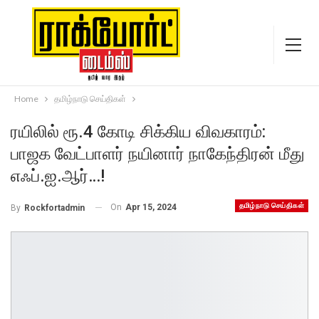
Home
தமிழ்நாடு செய்திகள்
ரயிலில் ரூ.4 கோடி சிக்கிய விவகாரம்:
பாஜக வேட்பாளர் நயினார் நாகேந்திரன் மீது
எஃப்.ஐ.ஆர்…!
தமிழ்நாடு செய்திகள்
On
Apr 15, 2024
By
Rockfortadmin