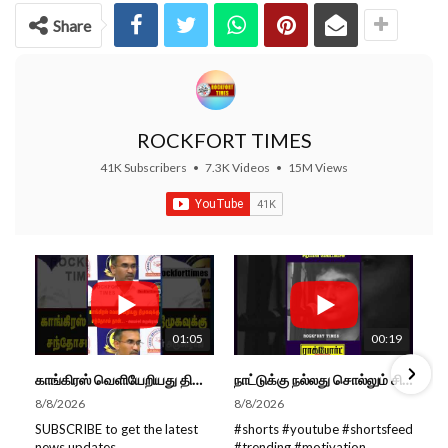
Share
ROCKFORT TIMES
41K Subscribers
•
7.3K Videos
•
15M Views
01:05
00:19
காங்கிரஸ் வெளியேறியது திமுகவுக்கு சந்தோசம் தான்... - அமைச்சர் அருண்ராஜ்
நாட்டுக்கு நல்லது சொல்லும் சிறப்பான மேடைப்பேச்சு... #shorts #subscribe #video
8/8/2026
8/8/2026
SUBSCRIBE to get the latest
#shorts #youtube #shortsfeed
news updates
#trending #motivation