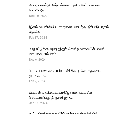
அரையாண்டு தேர்வுக்கான புதிய அட்டவணை
வெளியீடு…
Dec 10, 2023
இளம் வயதிலேயே சாதனை படைத்து நீதிபதியாகும்
திருச்சி…
Feb 17, 2024
மாநாட்டுக்கு அழைத்துச் சென்ற வகையில் வேன்
வாடகை, சம்பளம்…
Nov 6, 2024
பிரபல நகை கடையின் ₹ 34 கோடி சொத்துக்கள்
முடக்கம்-…
Feb 2, 2024
விரைவில் விடிவுகாலம்!ஜோராக நடைபெற
தொடங்கியது திருச்சி ஜு-…
Jan 16, 2024