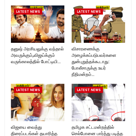
Follow us on:
https://twitter.com/ROCKFOR
LATEST NEWS
LATEST NEWS
T_TIMESC
தனுஷ் அரசியலுக்கு வந்தால்
விசாரணைக்கு
அவருக்கும்,விஜய்க்கும்
அழைக்கப்படுபவர்களை
வருங்காலத்தில் போட்டியி…
துன்புறுத்தக்கூடாது:
போலீசாருக்கு உயர்
நீதிமன்றம்…
LATEST NEWS
LATEST NEWS
விஜயை வைத்து
தமிழக சட்டமன்றத்தில்
திரைப்படங்கள் தயாரித்த
செல்போனை பார்த்து படித்த