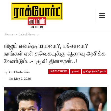
Home
Latest News
விஜய் எனக்கு மாமனா?, மச்சானா?
நாங்கள் ஏன் தவெகவுக்கு ஆதரவு அளிக்க
வேண்டும்…- டிடிவி தினகரன்..!
LATEST NEWS
தகவல்
தமிழ்நாடு செய்திகள்
By
Rockfortadmin
On
May 9, 2026