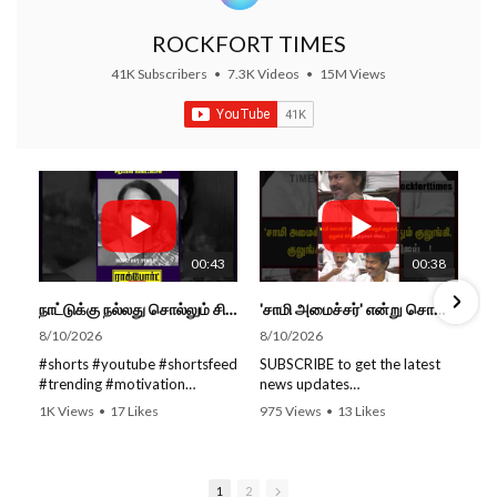
ROCKFORT TIMES
41K Subscribers
•
7.3K Videos
•
15M Views
00:43
00:38
நாட்டுக்கு நல்லது சொல்லும் சிறப்பான மேடைப்பேச்சு... #shorts #subscribe #video
'சாமி அமைச்சர்' என்று சொன்னதும் குலுங்கி, குலுங்கி சிரித்த முதல்வர் விஜய்...!
8/10/2026
8/10/2026
#shorts #youtube #shortsfeed
SUBSCRIBE to get the latest
#trending #motivation
news updates
#nowtrending #subscribe
ROCKFORT TIMES for NEW
1K Views
•
17 Likes
975 Views
•
13 Likes
#speech #motivationspeech
VIDEOS EVERY DAY and make
•
0 Comments
•
0 Comments
#tamil #tamilspeech #viral
sure to enable Push
#viralvideo #viralshorts
Notifications so you'll never
SUBSCRIBE to get the latest
miss a new video.
1
2