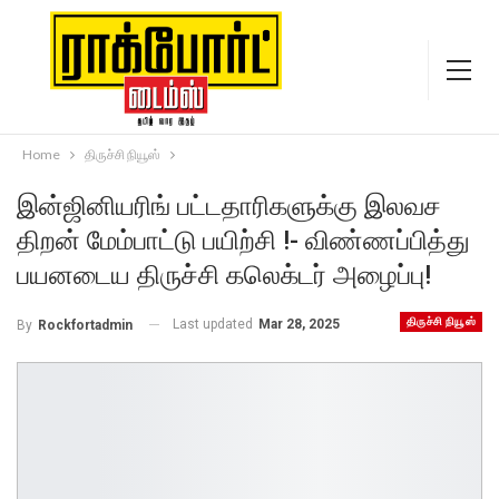
Home
திருச்சி நியூஸ்
இன்ஜினியரிங் பட்டதாரிகளுக்கு இலவச
திறன் மேம்பாட்டு பயிற்சி !- விண்ணப்பித்து
பயனடைய திருச்சி கலெக்டர் அழைப்பு!
திருச்சி நியூஸ்
Last updated
Mar 28, 2025
By
Rockfortadmin