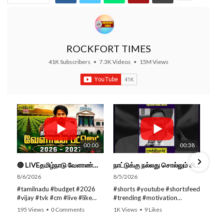
ROCKFORT TIMES
41K Subscribers
•
7.3K Videos
•
15M Views
00:00
00:38
🔴 LIVEதமிழ்நாடு வேளாண்மை நிதிநிலை அறிக்கை - 2026-27 |TN Agriculture Budget #live #budget #video #cm
நாட்டுக்கு நல்லது சொல்லும் சிறப்பான மேடைப்பேச்சு... #shorts #subscribe #video
8/6/2026
8/5/2026
#tamilnadu #budget #2026
#shorts #youtube #shortsfeed
#vijay #tvk #cm #live #like
#trending #motivation
#viral #nowtrending #video
#nowtrending #subscribe
195 Views
•
0 Comments
1K Views
•
9 Likes
#youtube #nowtrending #dmk
#speech #motivationspeech
•
0 Comments