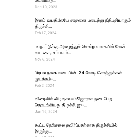
வெளியீடு…
Dec 10, 2023
இளம் வயதிலேயே சாதனை படைத்து நீதிபதியாகும்
திருச்சி…
Feb 17, 2024
மாநாட்டுக்கு அழைத்துச் சென்ற வகையில் வேன்
வாடகை, சம்பளம்…
Nov 6, 2024
பிரபல நகை கடையின் ₹ 34 கோடி சொத்துக்கள்
முடக்கம்-…
Feb 2, 2024
விரைவில் விடிவுகாலம்!ஜோராக நடைபெற
தொடங்கியது திருச்சி ஜு-…
Jan 16, 2024
கூட்ட நெரிசலை தவிர்ப்பதற்காக திருச்சியில்
இருந்து…