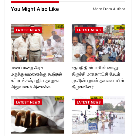
ckforttimes/
Follow us on:
You Might Also Like
More From Author
Follow us on:
https://www.instagram.com/ro
https://twitter.com/ROCKFOR
ckforttimes/
T_TIMES
Follow us on:
https://twitter.com/ROCKFOR
LATEST NEWS
LATEST NEWS
T_TIMESC
மணப்பாறை அரசு
உதயநிதி ஸ்டாலின் கைது:
மருத்துவமனைக்கு கூடுதல்
திருச்சி மாநகராட்சி மேயர்
கட்டிடங்கள், புதிய தாலுகா
மு.அன்பழகன் தலைமையில்
அலுவலகம் அமைக்க…
திமுகவினர்…
LATEST NEWS
LATEST NEWS