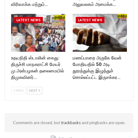
விரிவாக்க மற்றும்…
அலுவலகம் அமைக்க…
LATEST NEWS
LATEST NEWS
உதயநிதி ஸ்டாலின் கைது:
மணப்பாறை அருகே வேன்
திருச்சி மாநகராட்சி மேயர்
மோதியதில் 50 அடி
மு.அன்பழகன் தலைமையில்
தூரத்துக்கு இழுத்துச்
திமுகவினர்…
சொல்லப்பட்ட இருசக்கர…
PREV
NEXT
Comments are closed, but
trackbacks
and pingbacks are open.