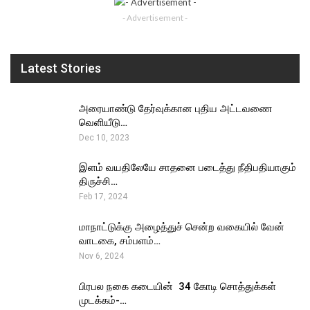
- Advertisement -
Latest Stories
அரையாண்டு தேர்வுக்கான புதிய அட்டவணை
வெளியீடு…
Dec 10, 2023
இளம் வயதிலேயே சாதனை படைத்து நீதிபதியாகும்
திருச்சி…
Feb 17, 2024
மாநாட்டுக்கு அழைத்துச் சென்ற வகையில் வேன்
வாடகை, சம்பளம்…
Nov 6, 2024
பிரபல நகை கடையின் ₹ 34 கோடி சொத்துக்கள்
முடக்கம்-…