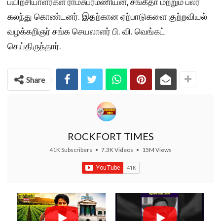
பயிற்சியாளர்கள் ராமசுப்ரமணியன், சங்கீதா மற்றும் பலர்
கலந்து கொண்டனர். இதற்கான ஏற்பாடுகளை குற்றவியல்
வழக்கறிஞர் சங்க செயலாளர் பி. வி. வெங்கட்
செய்திருந்தார்.
Share
ROCKFORT TIMES
41K Subscribers
•
7.3K Videos
•
15M Views