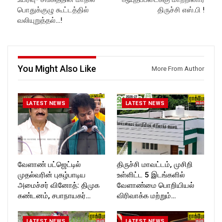
https://www.facebook.com/R
ockforttimes
பொதுக்குழு கூட்டத்தில்
திருச்சி எஸ்.பி !
ockforttimes
Like us on:
வலியுறுத்தல்…!
Follow us on:
https://www.facebook.com/R
https://www.instagram.com/ro
ockforttimes
ckforttimes/
Follow us on:
Follow us on:
https://www.instagram.com/ro
https://twitter.com/ROCKFOR
ckforttimes/
You Might Also Like
T_TIMES
Follow us on:
More From Author
https://twitter.com/ROCKFOR
T_TIMESC
LATEST NEWS
LATEST NEWS
வேளாண் பட்ஜெட்டில்
திருச்சி மாவட்டம், முசிறி
முதல்வரின் புகழ்பாடிய
உள்ளிட்ட 5 இடங்களில்
அமைச்சர் வினோத்: திமுக
வேளாண்மை பொறியியல்
கண்டனம், சபாநாயகர்…
விரிவாக்க மற்றும்…
LATEST NEWS
LATEST NEWS