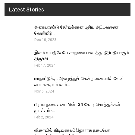
Latest Stories
அரையாண்டு தேர்வுக்கான புதிய அட்டவணை
வெளியீடு…
Dec 10, 2023
இளம் வயதிலேயே சாதனை படைத்து நீதிபதியாகும்
திருச்சி…
Feb 17, 2024
மாநாட்டுக்கு அழைத்துச் சென்ற வகையில் வேன்
வாடகை, சம்பளம்…
Nov 6, 2024
பிரபல நகை கடையின் ₹ 34 கோடி சொத்துக்கள்
முடக்கம்-…
Feb 2, 2024
விரைவில் விடிவுகாலம்!ஜோராக நடைபெற