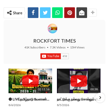
Share
ROCKFORT TIMES
41K Subscribers
•
7.3K Videos
•
15M Views
02:11:16
00:38
🔴 LIVEதமிழ்நாடு வேளாண்மை நிதிநிலை அறிக்கை - 2026-27 |TN Agriculture Budget #live #budget #video #cm
நாட்டுக்கு நல்லது சொல்லும் சிறப்பான மேடைப்பேச்சு... #shorts #subscribe #video
8/6/2026
8/5/2026