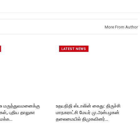
kforttimes
Like us on:
roc
Like us on:
https://www.facebook.com/Roc
https://www.facebook.com/Roc
kforttimes
kforttimes
Follow us on:
Roc
Follow us on:
https://www.instagram.com/roc
More From Author
https://www.instagram.com/roc
kforttimes/
kforttimes/
Follow us on:
roc
Follow us on:
https://twitter.com/ROCKFORT
https://twitter.com/ROCKFORT
_TIMES
LATEST NEWS
_TIMESC
ORT
ு மருத்துவமனைக்கு
உதயநிதி ஸ்டாலின் கைது: திருச்சி
்கள், புதிய தாலுகா
மாநகராட்சி மேயர் மு.அன்பழகன்
ைக்க…
தலைமையில் திமுகவினர்…