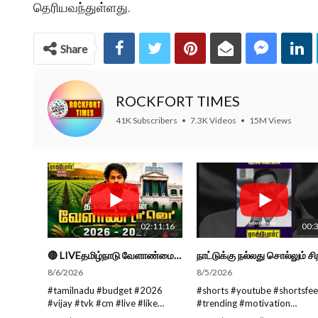
தெரியவந்துள்ளது.
Share
ROCKFORT TIMES
41K Subscribers
•
7.3K Videos
•
15M Views
02:11:16
00:
🔴 LIVEதமிழ்நாடு வேளாண்மை நிதிநிலை அறிக்கை - 2026-27 |TN Agriculture Budget #live #budget #video #cm
8/6/2026
8/5/2026
#tamilnadu #budget #2026
#shorts #youtube #shortsfe
#vijay #tvk #cm #live #like
#trending #motivation
#viral #nowtrending #video
#nowtrending #subscribe