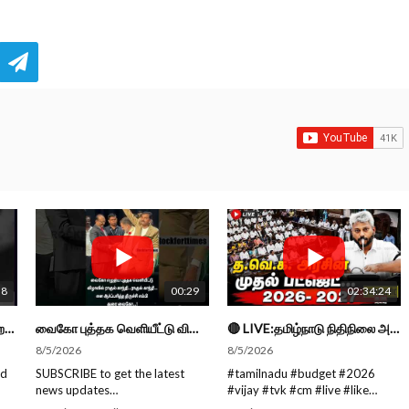
38
00:29
02:34:24
நாட்டுக்கு நல்லது சொல்லும் சிறப்பான மேடைப்பேச்சு... #shorts #subscribe #video
வைகோ புத்தக வெளியீட்டு விழாவில் ராகுல் காந்தி...ராகுல் காந்தி...என எம்பி துரை வைகோ... #shorts
🔴 LIVE:தமிழ்நாடு நிதிநிலை அறிக்கை -2026 - 2027 | Tamil Nadu Budget #live #budget #video #cm #vijay
8/5/2026
8/5/2026
ed
SUBSCRIBE to get the latest
#tamilnadu #budget #2026
news updates
#vijay #tvk #cm #live #like
ROCKFORT TIMES for NEW
#viral #nowtrending #video