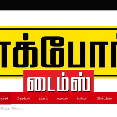
ருச்சி
அரசியல்
உலகம்
தகவல்
சினிமா
ஆன்மிகம்
யிரிழந்த பரிதாபம்…