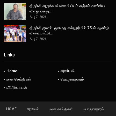
திருச்சி அருகே விவசாயியிடம் லஞ்சம் வாங்கிய
விஏஓ கைது…!
Aug 7, 2026
திருச்சி ஜமால் முகமது கல்லூரியில் 75-ம் ஆண்டு
விளையாட்டு…
Aug 7, 2026
Links
Home
அரசியல்
உலக செய்திகள்
பொருளாதாரம்
வீட்டுக் கடன்
HOME
அரசியல்
உலக செய்திகள்
பொருளாதாரம்