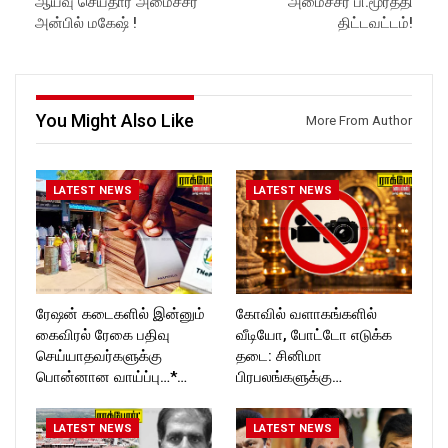
ஆய்வு செய்தார் அமைச்சர்
அமைச்சர் பி.மூர்த்தி
https://www.facebook.com/R
ckforttimes/
அன்பில் மகேஷ் !
திட்டவட்டம்!
ockforttimes
Follow us on:
Follow us on:
https://twitter.com/ROCKFOR
https://www.instagram.com/ro
T_TIMES
ckforttimes/
Follow us on:
https://twitter.com/ROCKFOR
You Might Also Like
More From Author
T_TIMESC
LATEST NEWS
LATEST NEWS
ரேஷன் கடைகளில் இன்னும்
கோவில் வளாகங்களில்
கைவிரல் ரேகை பதிவு
வீடியோ, போட்டோ எடுக்க
செய்யாதவர்களுக்கு
தடை: சினிமா
பொன்னான வாய்ப்பு…*…
பிரபலங்களுக்கு…
LATEST NEWS
LATEST NEWS