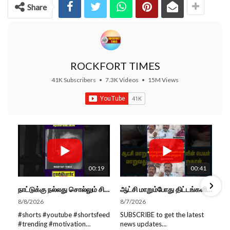
Share
ROCKFORT TIMES
41K Subscribers
•
7.3K Videos
•
15M Views
00:19
00:41
நாட்டுக்கு நல்லது சொல்லும் சிறப்பான மேடைப்பேச்சு... #shorts #subscribe #video
ஆட்சி மாறும்போது திட்டங்களின் பெயர் மாறுவது வழக்கமான ஒன்று தான்... திருமாவளவன்
8/8/2026
8/7/2026
#shorts #youtube #shortsfeed
SUBSCRIBE to get the latest
#trending #motivation
news updates