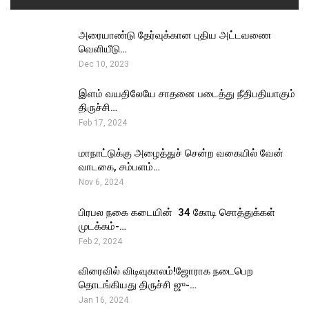
அரையாண்டு தேர்வுக்கான புதிய அட்டவணை
வெளியீடு…
Dec 10, 2023
இளம் வயதிலேயே சாதனை படைத்து நீதிபதியாகும்
திருச்சி…
Feb 17, 2024
மாநாட்டுக்கு அழைத்துச் சென்ற வகையில் வேன்
வாடகை, சம்பளம்…
Nov 6, 2024
பிரபல நகை கடையின் ₹ 34 கோடி சொத்துக்கள்
முடக்கம்-…
Feb 2, 2024
விரைவில் விடிவுகாலம்!ஜோராக நடைபெற
தொடங்கியது திருச்சி ஜு-…
Jan 16, 2024