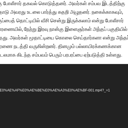
ு போலீசார் தகவல் கொடுத்தனர். அவர்கள் சம்பவ இடத்திற்கு
ோடு அவரது உடலை பார்த்து கதறி அழுதனர். நகைக்காகவும்,
பைத் தொட்டியில் வீசி சென்று இருக்கலாம் என்று போலீசார்
ாரணையில், நேற்று இரவு நான்கு இளைஞர்கள் அந்தப் பகுதியில்
ந்தது. அவர்கள் மூதாட்டியை கொலை செய்தார்களா என்று அந்தப
ிசாரணை நடத்தி வருகின்றனர். தினமும் பல்லாயிரக்கணக்கான
ி சடலமாக கிடந்த சம்பவம் பெரும் பரபரப்பை ஏற்படுத்தி உள்ளது.
8D%E0%AE%AF%E0%AE%BE%E0%AE%A3%E0%AE%BF-001.mp4?_=1