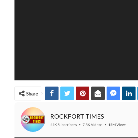
Share
ROCKFORT TIMES
41K Subscribers
•
7.3K Videos
•
15M Views