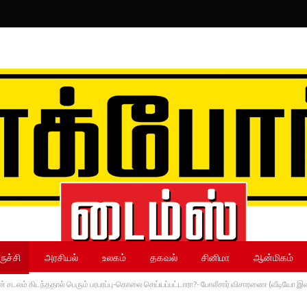
ருச்சி
அரசியல்
உலகம்
தகவல்
சினிமா
ஆன்மிகம்
்டியின் சடலம் கிடந்ததால் பெரும் பரபரப்பு-கொலை செய்யப்பட்டாரா?- போலீசார் விசாரணை (வீடியோ 