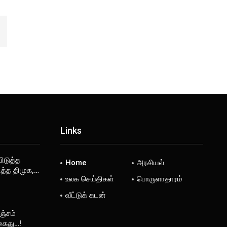
Links
விடுத்த
Home
அரசியல்
ித்த திமுக,…
உலக செய்திகள்
பொருளாதாரம்
வீட்டுக் கடன்
ஞ்சம்
கைது…!