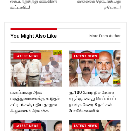
கைப்பற்றுகிறது காங்கிரஸ்
கணக்கை தொடங்கியது
in//
Like us on:
Subscribe:
https://www.facebook.com/R
கூட்டணி…!
தவெக…!
https://www.youtube.com/@r
ockforttimes
ockforttimes
Follow us on:
Like us on:
https://www.instagram.com/ro
https://www.facebook.com/R
ckforttimes/
ockforttimes
Follow us on:
You Might Also Like
More From Author
Follow us on:
https://twitter.com/ROCKFOR
https://www.instagram.com/ro
T_TIMES
ckforttimes/
Follow us on:
LATEST NEWS
LATEST NEWS
https://twitter.com/ROCKFOR
T_TIMESC
மணப்பாறை அரசு
ரூ.100 கோடி நில மோசடி
மருத்துவமனைக்கு கூடுதல்
வழக்கு: கைது செய்யப்பட்ட
கட்டிடங்கள், புதிய தாலுகா
நான்கு பேரை 3 நாட்கள்
அலுவலகம் அமைக்க…
போலீஸ் காவலில்…
LATEST NEWS
LATEST NEWS