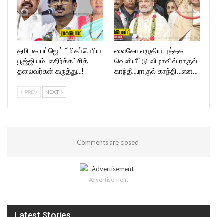
தமிழக பட்ஜெட் “மிகப்பெரிய
வைகோ எழுதிய புத்தக
பூஜ்ஜியம்; எதிர்க்கட்சித்
வெளியீட்டு விழாவில் ராகுல்
தலைவர்கள் கருத்து…!
காந்தி…ராகுல் காந்தி…என…
PREV
NEXT
Comments are closed.
- Advertisement -
Latest Stories