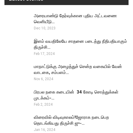
அரையாண்டு தேர்வுக்கான புதிய அட்டவணை
வெளியீடு…
Dec 10, 2023
இளம் வயதிலேயே சாதனை படைத்து நீதிபதியாகும்
திருச்சி…
Feb 17, 2024
மாநாட்டுக்கு அழைத்துச் சென்ற வகையில் வேன்
வாடகை, சம்பளம்…
Nov 6, 2024
பிரபல நகை கடையின் ₹ 34 கோடி சொத்துக்கள்
முடக்கம்-…
Feb 2, 2024
விரைவில் விடிவுகாலம்!ஜோராக நடைபெற
தொடங்கியது திருச்சி ஜு-…
Jan 16, 2024