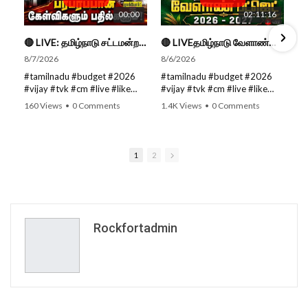
00:00
02:11:16
🔴 LIVE: தமிழ்நாடு சட்டமன்றப் பேரவை கூட்டத்தொடர் - நிதிநிலை அறிக்கை மீது விவாதம் #live #budget #video
🔴 LIVEதமிழ்நாடு வேளாண்மை நிதிநிலை அறிக்கை - 2026-27 |TN Agriculture Budget #live #budget #video #cm
8/7/2026
8/6/2026
#tamilnadu #budget #2026
#tamilnadu #budget #2026
#vijay #tvk #cm #live #like
#vijay #tvk #cm #live #like
#viral #nowtrending #video
#viral #nowtrending #video
160 Views
•
0 Comments
1.4K Views
•
0 Comments
#youtube #nowtrending #dmk
#youtube #nowtrending #dmk
#song #youtube SUBSCRIBE
#song #youtube SUBSCRIBE
to get the latest news updates
to get the latest news updates
ROCKFORT TIMES for NEW
ROCKFORT TIMES for NEW
1
2
VIDEOS EVERY DAY and make
VIDEOS EVERY DAY and make
sure to enable Push
sure to enable Push
Notifications so you'll never
Notifications so you'll never
miss a new video. All you need
miss a new video. All you need
to Press The Bell Icon next to
to Press The Bell Icon next to
the Subscribe button! Stay
the Subscribe button! Stay
Rockfortadmin
tuned for latest updates and
tuned for latest updates and
in-depth analysis of news from
in-depth analysis of news from
India and around the world!
India and around the world!
Follow us on Social Media for
Follow us on Social Media for
Latest Updates:
Latest Updates: