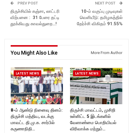
Website :
Website :
PREV POST
NEXT POST
https://rockforttimes.in/
https://rockforttimes.in/
திருச்சியில் கஞ்சா, லாட்டரி
10-ம் வகுப்பு முடிவுகள்
Subscribe:
Subscribe:
விற்பனை : 31 பேரை தட்டி
வெளியீடு: தமிழகத்தில்
https://www.youtube.com/@r
https://www.youtube.com/@r
ockforttimes
ockforttimes
தூக்கியது காவல்துறை…!
தேர்ச்சி விகிதம் 91.55%
Like us on:
Like us on:
https://www.facebook.com/R
https://www.facebook.com/R
ockforttimes
ockforttimes
Follow us on:
Follow us on:
https://www.instagram.com/ro
https://www.instagram.com/ro
You Might Also Like
More From Author
ckforttimes/
ckforttimes/
Follow us on:
Follow us on:
https://twitter.com/ROCKFOR
https://twitter.com/ROCKFOR
T_TIMES
T_TIMES
LATEST NEWS
LATEST NEWS
8-ம் ஆண்டு நினைவு தினம்:
திருச்சி மாவட்டம், முசிறி
திருச்சி மத்திய, வடக்கு
உள்ளிட்ட 5 இடங்களில்
மாவட்ட தி.மு.க. சார்பில்
வேளாண்மை பொறியியல்
கருணாநிதி…
விரிவாக்க மற்றும்…