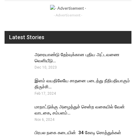
- Advertisement -
Latest Stories
அரையாண்டு தேர்வுக்கான புதிய அட்டவணை
வெளியீடு…
Dec 10, 2023
இளம் வயதிலேயே சாதனை படைத்து நீதிபதியாகும்
திருச்சி…
Feb 17, 2024
மாநாட்டுக்கு அழைத்துச் சென்ற வகையில் வேன்
வாடகை, சம்பளம்…
Nov 6, 2024
பிரபல நகை கடையின் ₹ 34 கோடி சொத்துக்கள்