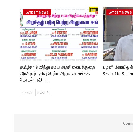
https://twitter.com/ROCKFORT
Follow us on:
_TIMES
https://www.instagram.com/
kforttimes/
LATEST NEWS
LATEST NEWS
Follow us on:
https://twitter.com/ROCKF
_TIMESC
தமிழ்நாடு இந்து சமய அறநிலையத்துறை
பழனி கோயிலுக
அரசிதழ் பதிவு பெற்ற அலுவலர் சங்கத்
கோடி நில மோசடி
தேர்தல்: புதிய…
PREV
NEXT
Comme