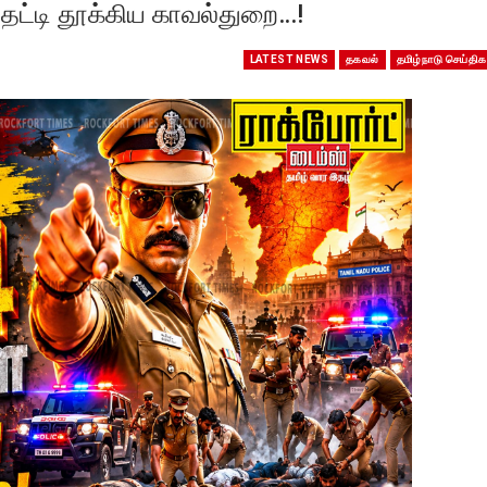
 தட்டி தூக்கிய காவல்துறை…!
LATEST NEWS
தகவல்
தமிழ்நாடு செய்திக