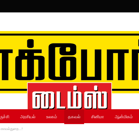
ருச்சி
அரசியல்
உலகம்
தகவல்
சினிமா
ஆன்மிகம்
ிய காவல்துறை…!