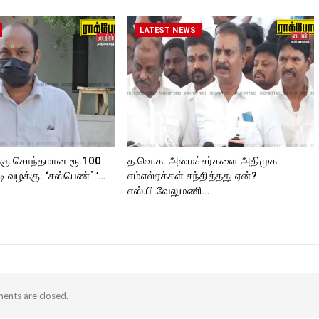
kforttimes/
Follow us on:
roc
Follow us on:
https://twitter.com/ROCKFORT
https://twitter.com/ROCKFORT
_TIMES
LATEST NEWS
_TIMESC
ORT
்கு சொந்தமான ரூ.100
த.வெ.க. அமைச்சர்களை அதிமுக
 வழக்கு: ‘சஸ்பெண்ட்’…
எம்எல்ஏக்கள் சந்தித்தது ஏன்?
எஸ்.பி.வேலுமணி…
nts are closed.