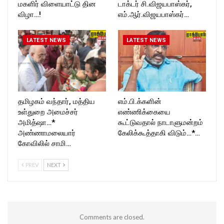
மகளிர் விளையாட்டு தின
டாக்டர் சி.விஜயபாஸ்கர்,
விழா…!
எம்.ஆர்.விஜயபாஸ்கர்…
LATEST NEWS
LATEST NEWS
தமிழகம் வந்தார், மத்திய
எம்.பி.க்களின்
உள்துறை அமைச்சர்
எண்ணிக்கையை
அமித்ஷா…*
கூட்டுவதால் நாடாளுமன்றம்
அண்ணாமலையார்
கேலிக்கூத்தாகி விடும்…*…
கோவிலில் சாமி…
PREV
NEXT
Comments are closed.