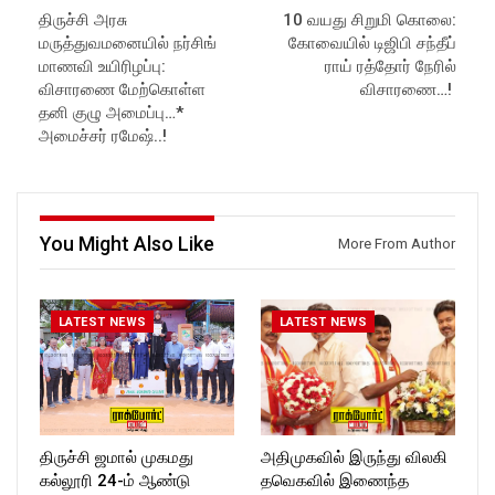
Latest Updates:
https://www.youtube.com/@r
திருச்சி அரசு
10 வயது சிறுமி கொலை:
Website:
https://rockforttimes.
ockforttimes
மருத்துவமனையில் நர்சிங்
கோவையில் டிஜிபி சந்தீப்
in//
Like us on:
Subscribe:
https://www.facebook.com/R
மாணவி உயிரிழப்பு:
ராய் ரத்தோர் நேரில்
https://www.youtube.com/@r
ockforttimes
விசாரணை மேற்கொள்ள
விசாரணை…!
ockforttimes
Follow us on:
தனி குழு அமைப்பு…*
Like us on:
https://www.instagram.com/ro
அமைச்சர் ரமேஷ்..!
https://www.facebook.com/R
ckforttimes/
ockforttimes
Follow us on:
Follow us on:
https://twitter.com/ROCKFOR
https://www.instagram.com/ro
T_TIMES
ckforttimes/
You Might Also Like
Follow us on:
More From Author
https://twitter.com/ROCKFOR
T_TIMESC
LATEST NEWS
LATEST NEWS
திருச்சி ஜமால் முகமது
அதிமுகவில் இருந்து விலகி
கல்லூரி 24-ம் ஆண்டு
தவெகவில் இணைந்த