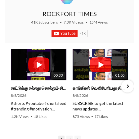
ROCKFORT TIMES
41K Subscribers
•
7.3K Videos
•
15M Views
00:33
01:05
நாட்டுக்கு நல்லது சொல்லும் சிறப்பான மேடைப்பேச்சு... #shorts #subscribe #video
காங்கிரஸ் வெளியேறியது திமுகவுக்கு சந்தோசம் தான்... - அமைச்சர் அருண்ராஜ்
8/8/2026
8/8/2026
#shorts #youtube #shortsfeed
SUBSCRIBE to get the latest
#trending #motivation
news updates
#nowtrending #subscribe
ROCKFORT TIMES for NEW
1.2K Views
•
18 Likes
875 Views
•
17 Likes
#speech #motivationspeech
VIDEOS EVERY DAY and make
•
0 Comments
•
0 Comments
#tamil #tamilspeech #viral
sure to enable Push
#viralvideo #viralshorts
Notifications so you'll never
SUBSCRIBE to get the latest
miss a new video.
1
2