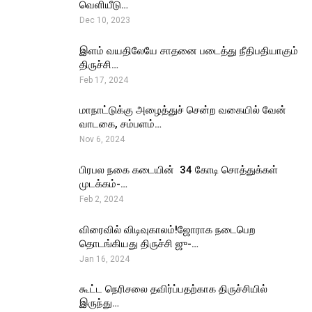
வெளியீடு…
Dec 10, 2023
இளம் வயதிலேயே சாதனை படைத்து நீதிபதியாகும்
திருச்சி…
Feb 17, 2024
மாநாட்டுக்கு அழைத்துச் சென்ற வகையில் வேன்
வாடகை, சம்பளம்…
Nov 6, 2024
பிரபல நகை கடையின் ₹ 34 கோடி சொத்துக்கள்
முடக்கம்-…
Feb 2, 2024
விரைவில் விடிவுகாலம்!ஜோராக நடைபெற
தொடங்கியது திருச்சி ஜு-…
Jan 16, 2024
கூட்ட நெரிசலை தவிர்ப்பதற்காக திருச்சியில்
இருந்து…