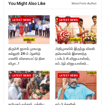
You Might Also Like
Follow us on:
More From Author
https://twitter.com/ROCKFOR
T_TIMESC
LATEST NEWS
LATEST NEWS
திருச்சி ஜமால் முகமது
அதிமுகவில் இருந்து விலகி
கல்லூரி 24-ம் ஆண்டு
தவெகவில் இணைந்த
மகளிர் விளையாட்டு தின
டாக்டர் சி.விஜயபாஸ்கர்,
விழா…!
எம்.ஆர்.விஜயபாஸ்கர்…
LATEST NEWS
LATEST NEWS
தமிழகம் வந்தார், மத்திய
எம்.பி.க்களின்