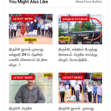
You Might Also Like
More From Author
https://www.instagram.com/ro
T_TIMES
ckforttimes/
Follow us on:
https://twitter.com/ROCKFOR
LATEST NEWS
தமிழ்நாடு செய்திகள்
T_TIMESC
திருச்சி ஜமால் முகமது
திருச்சி, சத்திரம் பேருந்து
கல்லூரி 24-ம் ஆண்டு
நிலையம் அருகே சாய்ந்து
மகளிர் விளையாட்டு தின
விழும் அபாயத்தில்…
விழா…!
LATEST NEWS
LATEST NEWS
திருச்சி அருகே
திருச்சி ஜமால் முகமது