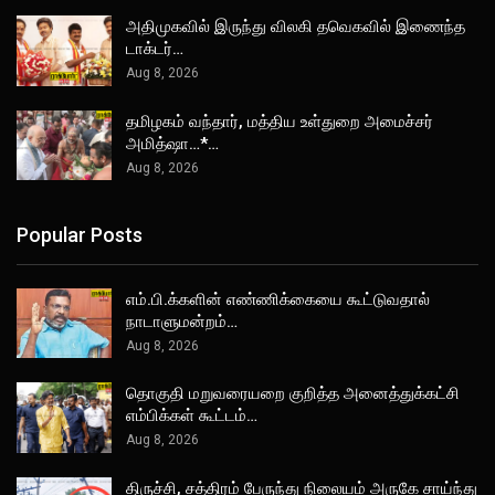
அதிமுகவில் இருந்து விலகி தவெகவில் இணைந்த
டாக்டர்…
Aug 8, 2026
தமிழகம் வந்தார், மத்திய உள்துறை அமைச்சர்
அமித்ஷா…*…
Aug 8, 2026
Popular Posts
எம்.பி.க்களின் எண்ணிக்கையை கூட்டுவதால்
நாடாளுமன்றம்…
Aug 8, 2026
தொகுதி மறுவரையறை குறித்த அனைத்துக்கட்சி
எம்பிக்கள் கூட்டம்…
Aug 8, 2026
திருச்சி, சத்திரம் பேருந்து நிலையம் அருகே சாய்ந்து