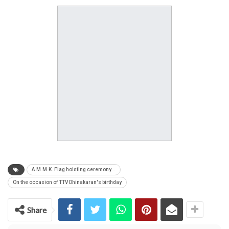
A.M.M.K. Flag hoisting ceremony...
On the occasion of TTV Dhinakaran's birthday
Share