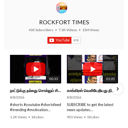
ROCKFORT TIMES
41K Subscribers
•
7.3K Videos
•
15M Views
00:33
01:05
நாட்டுக்கு நல்லது சொல்லும் சிறப்பான மேடைப்பேச்சு... #shorts #subscribe #video
காங்கிரஸ் வெளியேறியது திமுகவுக்கு சந்தோசம் தான்... - அமைச்சர் அருண்ராஜ்
8/8/2026
8/8/2026
#shorts #youtube #shortsfeed
SUBSCRIBE to get the latest
#trending #motivation
news updates
#nowtrending #subscribe
ROCKFORT TIMES for NEW
1.2K Views
•
18 Likes
901 Views
•
18 Likes
#speech #motivationspeech
VIDEOS EVERY DAY and make
•
0 Comments
•
0 Comments
#tamil #tamilspeech #viral
sure to enable Push