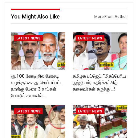
ockforttimes
Follow us on:
Follow us on:
https://twitter.com/ROCKFOR
https://www.instagram.com/ro
T_TIMES
You Might Also Like
More From Author
ckforttimes/
Follow us on:
https://twitter.com/ROCKFOR
T_TIMESC
LATEST NEWS
LATEST NEWS
ரூ.100 கோடி நில மோசடி
தமிழக பட்ஜெட் “மிகப்பெரிய
வழக்கு: கைது செய்யப்பட்ட
பூஜ்ஜியம்; எதிர்க்கட்சித்
நான்கு பேரை 3 நாட்கள்
தலைவர்கள் கருத்து…!
போலீஸ் காவலில்…
LATEST NEWS
LATEST NEWS