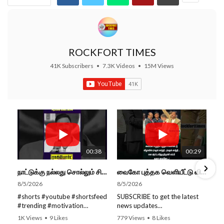
ROCKFORT TIMES
41K Subscribers
•
7.3K Videos
•
15M Views
00:38
00:29
நாட்டுக்கு நல்லது சொல்லும் சிறப்பான மேடைப்பேச்சு... #shorts #subscribe #video
வைகோ புத்தக வெளியீட்டு விழாவில் ராகுல் காந்தி...ராகுல் காந்தி...என எம்பி துரை வைகோ... #shorts
8/5/2026
8/5/2026
#shorts #youtube #shortsfeed
SUBSCRIBE to get the latest
#trending #motivation
news updates
#nowtrending #subscribe
ROCKFORT TIMES for NEW
1K Views
•
9 Likes
779 Views
•
8 Likes
#speech #motivationspeech
VIDEOS EVERY DAY and make