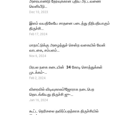
அரையாண்டு தேர்வுக்கான புதிய அட்டவணை
வெளியீடு…
Dec 10, 2023
இளம் வயதிலேயே சாதனை படைத்து நீதிபதியாகும்
திருச்சி…
Feb 17, 2024
மாநாட்டுக்கு அழைத்துச் சென்ற வகையில் வேன்
வாடகை, சம்பளம்…
Nov 6, 2024
பிரபல நகை கடையின் ₹ 34 கோடி சொத்துக்கள்
முடக்கம்-…
Feb 2, 2024
விரைவில் விடிவுகாலம்!ஜோராக நடைபெற
தொடங்கியது திருச்சி ஜு-…
Jan 16, 2024
கூட்ட நெரிசலை தவிர்ப்பதற்காக திருச்சியில்