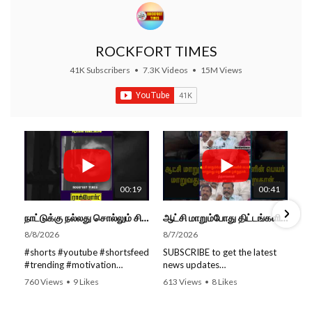
ROCKFORT TIMES
41K Subscribers
•
7.3K Videos
•
15M Views
00:19
00:41
நாட்டுக்கு நல்லது சொல்லும் சிறப்பான மேடைப்பேச்சு... #shorts #subscribe #video
ஆட்சி மாறும்போது திட்டங்களின் பெயர் மாறுவது வழக்கமான ஒன்று தான்... திருமாவளவன்
8/8/2026
8/7/2026
#shorts #youtube #shortsfeed
SUBSCRIBE to get the latest
#trending #motivation
news updates
#nowtrending #subscribe
ROCKFORT TIMES for NEW
760 Views
•
9 Likes
613 Views
•
8 Likes
#speech #motivationspeech
VIDEOS EVERY DAY and make
•
0 Comments
•
0 Comments
#tamil #tamilspeech #viral
sure to enable Push