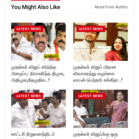
https://www.instagram.com/ro
T_TIMES
You Might Also Like
More From Author
ckforttimes/
Follow us on:
https://twitter.com/ROCKFOR
T_TIMESC
LATEST NEWS
LATEST NEWS
முதல்வர் விஜய் விடுத்த
முதல்வர் விஜய் மீதான
அழைப்பு: நிராகரித்த திமுக,
விவாகரத்து வழக்கை
அதிமுக,தேமுதிக…!
வாபஸ் பெற்றார் சங்கீதா…!
LATEST NEWS
LATEST NEWS
லாட்டரி நிறுவனத்திடம்
முதல்வர் விஜய்க்கு ஒரு