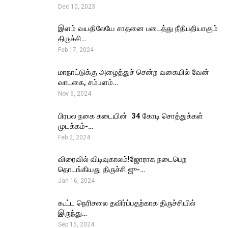
Dec 10, 2023
இளம் வயதிலேயே சாதனை படைத்து நீதிபதியாகும்
திருச்சி…
Feb 17, 2024
மாநாட்டுக்கு அழைத்துச் சென்ற வகையில் வேன்
வாடகை, சம்பளம்…
Nov 6, 2024
பிரபல நகை கடையின் ₹ 34 கோடி சொத்துக்கள்
முடக்கம்-…
Feb 2, 2024
விரைவில் விடிவுகாலம்!ஜோராக நடைபெற
தொடங்கியது திருச்சி ஜு-…
Jan 16, 2024
கூட்ட நெரிசலை தவிர்ப்பதற்காக திருச்சியில்
இருந்து…
Sep 15, 2024