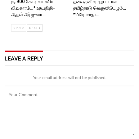
ரூ.900 கோடி வாங்கிய
தலைகுனிவு ஏற்பட்டால்
விவகாரம்…* உதயநிதி-
தமிழ்நாடு வெகுண்டெழும்…
ஆதவ் அர்ஜுனா…
* பிரேமலதா…
PREV
NEXT
LEAVE A REPLY
Your email address will not be published.