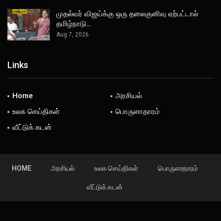
முதல்வர் விஜய்க்கு ஒரு தலைகுனிவு ஏற்பட்டால்
தமிழ்நாடு…
Aug 7, 2026
Links
Home
அரசியல்
உலக செய்திகள்
பொருளாதாரம்
வீட்டுக் கடன்
HOME
அரசியல்
உலக செய்திகள்
பொருளாதாரம்
வீட்டுக் கடன்