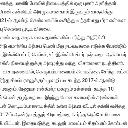
ைத்து மகளிர் போலீஸ் நிலையத்தில் ஒரு புகார் அளித்தார்.
த பெண் தன்னிடம் அறிமுகமானதால் இருவரும் காதலித்து
21-ம் ஆண்டு சென்னையில் வசித்து வந்தபோது மீரா என்னை
்பு கொள்ள முடியவில்லை.
ண்டதை சமூக வலைதளங்களில் பார்த்து அதிர்ச்சி
ஏமாற்றிய அந்தப் பெண் மீது நடவடிக்கை எடுக்க வேண்டும்
ீஸ் இன்ஸ்பெக்டர் செல்வி, சப்-இன்ஸ்பெக்டர் புஷ்பலதா ஆகியோர்
 போலீஸ் நிலையத்துக்கு அழைத்து வந்து விசாரணை நடத்தினர்.
 விசாரணையில், கொடியம்பாளையம் கிராமத்தை சேர்ந்த லட்சு
்ந்த சிலம்பரசனுக்கும் முறைப்படி கடந்த 2017-ம் ஆண்டு
 மகனும், ரேணுகா என்கின்ற மகளும் உள்ளனர். கடந்த 10
டதால் பெண் குழந்தையை இறந்து போன கணவரின் அண்ணன்
ுடன் கொடியம்பாளையத்தில் உள்ள அம்மா வீட்டில் தங்கி வசித்து
2017-ம் ஆண்டு புத்தூர் கிராமத்தை சேர்ந்த நெப்போலியனை
விட்டார். இதையடுத்து கடலூர் மாவட்டம் சிதம்பரம் கோல்டன்