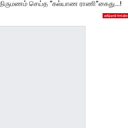
 திருமணம் செய்த “கல்யாண ராணி”கைது…!
தமிழ்நாடு செய்திக