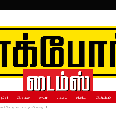
ருச்சி
அரசியல்
உலகம்
தகவல்
சினிமா
ஆன்மிகம்
ுமணம் செய்த “கல்யாண ராணி”கைது…!