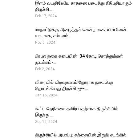
இளம் வயதிலேயே சாதனை படைத்து நீதிபதியாகும்
திருச்சி…
Feb 17, 2024
மாநாட்டுக்கு அழைத்துச் சென்ற வகையில் வேன்
வாடகை, சம்பளம்…
Nov 6, 2024
பிரபல நகை கடையின் ₹ 34 கோடி சொத்துக்கள்
முடக்கம்-…
Feb 2, 2024
விரைவில் விடிவுகாலம்!ஜோராக நடைபெற
தொடங்கியது திருச்சி ஜு-…
Jan 16, 2024
கூட்ட நெரிசலை தவிர்ப்பதற்காக திருச்சியில்
இருந்து…
Sep 15, 2024
திருச்சியில் பரபரப்பு: தந்தையின் இறுதி சடங்கில்