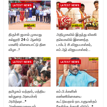
LATEST NEWS
LATEST NEWS
திருச்சி ஜமால் முகமது
அதிமுகவில் இருந்து விலகி
கல்லூரி 24-ம் ஆண்டு
தவெகவில் இணைந்த
மகளிர் விளையாட்டு தின
டாக்டர் சி.விஜயபாஸ்கர்,
விழா…!
எம்.ஆர்.விஜயபாஸ்கர்…
LATEST NEWS
LATEST NEWS
தமிழகம் வந்தார், மத்திய
எம்.பி.க்களின்
உள்துறை அமைச்சர்
எண்ணிக்கையை
அமித்ஷா…*
கூட்டுவதால் நாடாளுமன்றம்
அண்ணாமலையார்
கேலிக்கூத்தாகி விடும்…*…