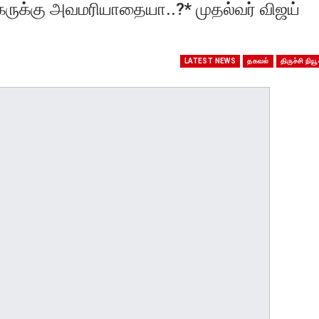
ருக்கு அவமரியாதையா..?* முதல்வர் விஜய்
LATEST NEWS
தகவல்
திருச்சி நியூ