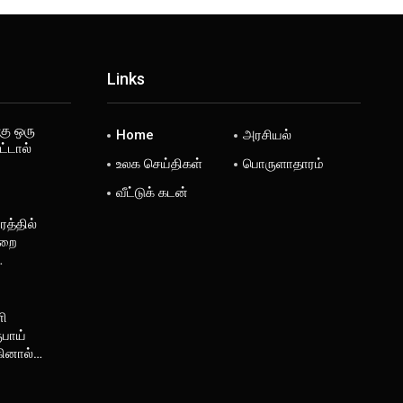
Links
கு ஒரு
Home
அரசியல்
்டால்
உலக செய்திகள்
பொருளாதாரம்
வீட்டுக் கடன்
த்தில்
ுறை
…
னி
ூபாய்
கினால்…