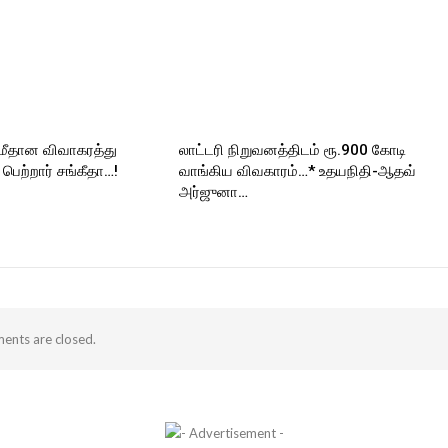
 மீதான விவாகரத்து
லாட்டரி நிறுவனத்திடம் ரூ.900 கோடி
ெற்றார் சங்கீதா…!
வாங்கிய விவகாரம்…* உதயநிதி-ஆதவ்
அர்ஜுனா…
nts are closed.