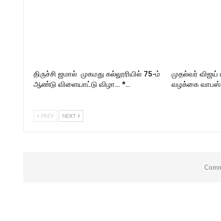
திருச்சி ஜமால் முகமது கல்லூரியில் 75-ம்
முதல்வர் விஜய்
ஆண்டு விளையாட்டு விழா… *…
வழக்கை வாபஸ் ப
PREV
NEXT
Comme