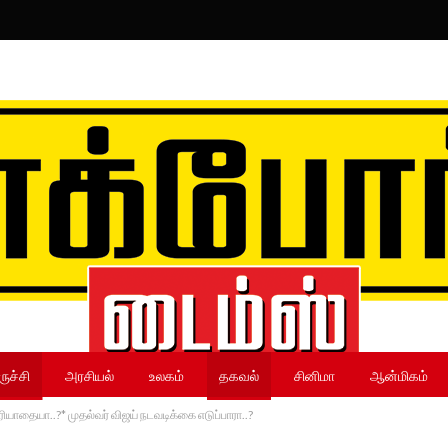
ருச்சி
அரசியல்
உலகம்
தகவல்
சினிமா
ஆன்மிகம்
ாதையா..?* முதல்வர் விஜய் நடவடிக்கை எடுப்பாரா..?