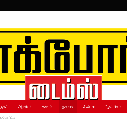
ருச்சி
அரசியல்
உலகம்
தகவல்
சினிமா
ஆன்மிகம்
ஸ்பெண்ட்..!