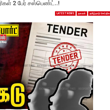
கள் 2 பேர் சஸ்பெண்ட்..!
LATEST NEWS
தகவல்
தமிழ்நாடு செய்திக