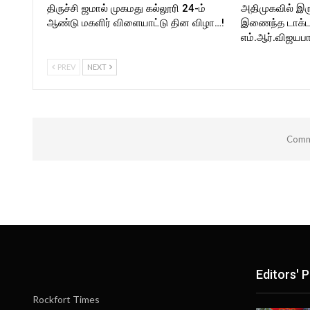
திருச்சி ஜமால் முகமது கல்லூரி 24-ம்
அதிமுகவில் இர
ஆண்டு மகளிர் விளையாட்டு தின விழா…!
இணைந்த டாக்டர்
எம்.ஆர்.விஜயபா
PREV
NEXT
Comme
Editors' P
Rockfort Times