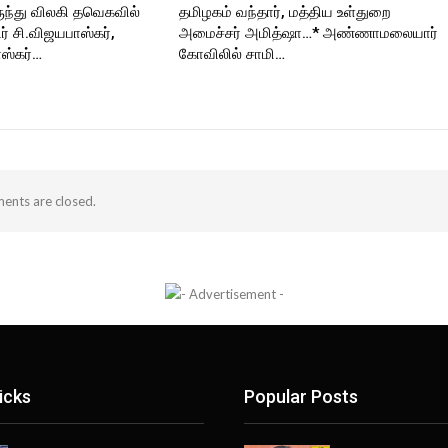
ுந்து விலகி தவெகவில்
தமிழகம் வந்தார், மத்திய உள்துறை
 சி.விஜயபாஸ்கர்,
அமைச்சர் அமித்ஷா…* அண்ணாமலையார்
ஸ்கர்…
கோவிலில் சாமி…
nts are closed.
icks
Popular Posts