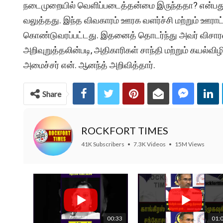
நடைமுறையில் வெளிப்படைத்தன்மை இருந்ததா? என்பது
வலுத்தது. இந்த விவகாரம் ஊரக வளர்ச்சி மற்றும் ஊராட
கொண்டுவரப்பட்டது. இதனைத் தொடர்ந்து அவர் வி
அறிவுறுத்தலின்படி, அதிகாரிகள் சாந்தி மற்றும் கயல்வ
அமைச்சர் என். ஆனந்த் அறிவித்தார்.
Share
ROCKFORT TIMES
41K Subscribers
•
7.3K Videos
•
15M Views
00:33
01: