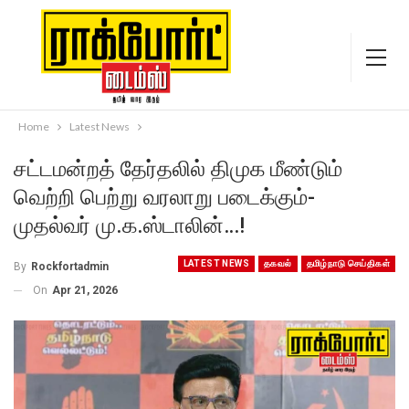
Home
Latest News
சட்டமன்றத் தேர்தலில் திமுக மீண்டும்
வெற்றி பெற்று வரலாறு படைக்கும்-
முதல்வர் மு.க.ஸ்டாலின்…!
LATEST NEWS
தகவல்
தமிழ்நாடு செய்திகள்
By
Rockfortadmin
On
Apr 21, 2026