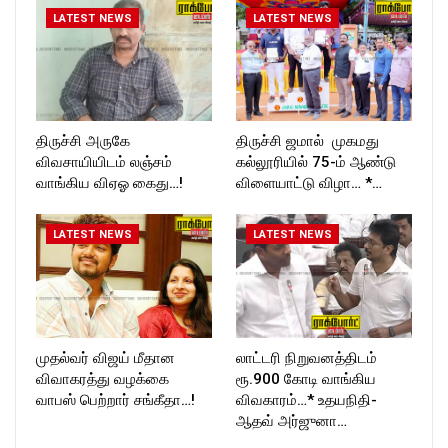
LATEST NEWS
LATEST NEWS
திருச்சி அருகே
திருச்சி ஜமால் முகமது
விவசாயியிடம் லஞ்சம்
கல்லூரியில் 75-ம் ஆண்டு
வாங்கிய விஏஓ கைது…!
விளையாட்டு விழா… *…
LATEST NEWS
LATEST NEWS
முதல்வர் விஜய் மீதான
லாட்டரி நிறுவனத்திடம்
விவாகரத்து வழக்கை
ரூ.900 கோடி வாங்கிய
வாபஸ் பெற்றார் சங்கீதா…!
விவகாரம்…* உதயநிதி-
ஆதவ் அர்ஜுனா…