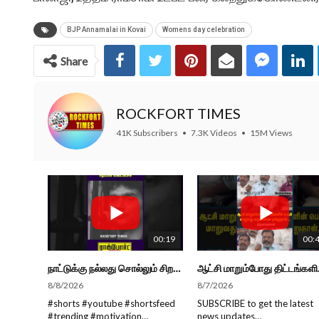
BJP Annamalai in Kovai
Womens day celebration
Share
ROCKFORT TIMES
41K Subscribers
•
7.3K Videos
•
15M Views
00:19
00:
நாட்டுக்கு நல்லது சொல்லும் சிறப்பான மேடைப்பேச்சு... #shorts #subscribe #video
ஆட்சி மாறும்போத
8/8/2026
8/7/2026
#shorts #youtube #shortsfeed
SUBSCRIBE to get the latest
#trending #motivation
news updates