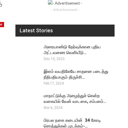
்
- Advertisement -
ள்
Latest Stories
அரையாண்டு தேர்வுக்கான புதிய
அட்டவணை வெளியீடு…
Dec 10, 2023
இளம் வயதிலேயே சாதனை படைத்து
நீதிபதியாகும் திருச்சி…
Feb 17, 2024
மாநாட்டுக்கு அழைத்துச் சென்ற
வகையில் வேன் வாடகை, சம்பளம்…
Nov 6, 2024
பிரபல நகை கடையின் ₹ 34 கோடி
சொத்துக்கள் முடக்கம்-…