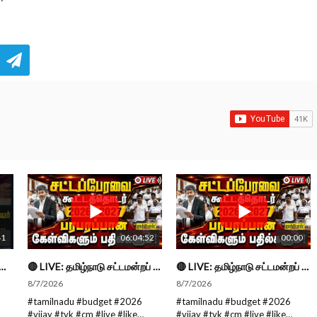
41
06:04:52
00:00
ு திட்டங்களின் பெயர் மாறுவது வழக்கமான ஒன்று தான்... திருமாவளவன்
🔴 LIVE: தமிழ்நாடு சட்டமன்றப் பேரவை கூட்டத்தொடர் - நிதிநிலை அறிக்கை மீது விவாதம் #live #budget #video
🔴 LIVE: தமிழ்நாடு சட்டமன்றப் பேரவை கூட்டத்தொடர் - நிதிநிலை அறிக்கை மீது விவாதம் #live #budget #video
8/7/2026
8/7/2026
#tamilnadu #budget #2026
#tamilnadu #budget #2026
#vijay #tvk #cm #live #like
#vijay #tvk #cm #live #like