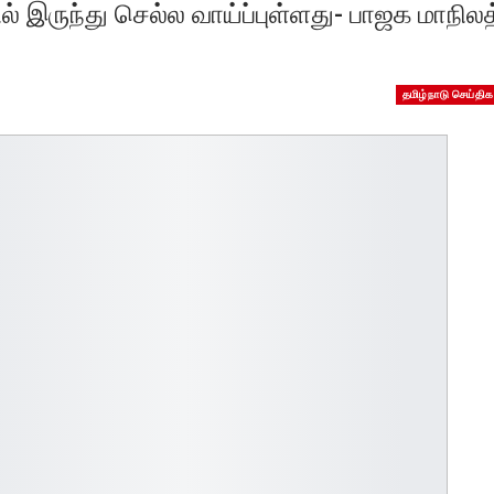
் இருந்து செல்ல வாய்ப்புள்ளது- பாஜக மாநிலத
தமிழ்நாடு செய்திக