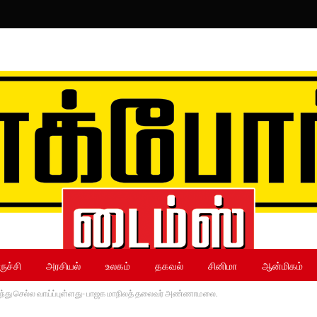
ருச்சி
அரசியல்
உலகம்
தகவல்
சினிமா
ஆன்மிகம்
ருந்து செல்ல வாய்ப்புள்ளது- பாஜக மாநிலத் தலைவர் அண்ணாமலை.