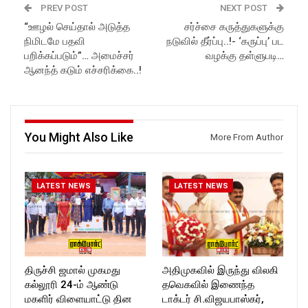
Follow us on Social Media for
Subscribe:
PREV POST
NEXT POST
Latest Updates:
https://www.youtube.com/@r
“ஊழல் செய்தால் அடுத்த
சர்ச்சை கருத்துகளுக்கு
Website:
https://rockforttimes.
ockforttimes
நிமிடமே பதவி
நடுவில் தீர்ப்பு..!- ‘கருப்பு’ பட
in//
Like us on:
Subscribe:
https://www.facebook.com/R
பறிக்கப்படும்”… அமைச்சர்
வழக்கு தள்ளுபடி…
https://www.youtube.com/@r
ockforttimes
ஆனந்த் கடும் எச்சரிக்கை..!
ockforttimes
Follow us on:
Like us on:
https://www.instagram.com/ro
https://www.facebook.com/R
ckforttimes/
ockforttimes
Follow us on:
Follow us on:
https://twitter.com/ROCKFOR
You Might Also Like
More From Author
https://www.instagram.com/ro
T_TIMES
ckforttimes/
Follow us on:
https://twitter.com/ROCKFOR
LATEST NEWS
LATEST NEWS
T_TIMESC
திருச்சி ஜமால் முகமது
அதிமுகவில் இருந்து விலகி
கல்லூரி 24-ம் ஆண்டு
தவெகவில் இணைந்த
மகளிர் விளையாட்டு தின
டாக்டர் சி.விஜயபாஸ்கர்,