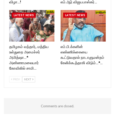
விழா…!
எம்.ஆர்.விஜயபாஸ்கர்…
LATEST NEWS
LATEST NEWS
தமிழகம் வந்தார், மத்திய
எம்.பி.க்களின்
உள்துறை அமைச்சர்
எண்ணிக்கையை
அமித்ஷா…*
கூட்டுவதால் நாடாளுமன்றம்
அண்ணாமலையார்
கேலிக்கூத்தாகி விடும்…*…
கோவிலில் சாமி…
PREV
NEXT
Comments are closed.