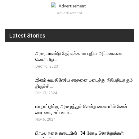
- Advertisement -
Latest Stories
அரையாண்டு தேர்வுக்கான புதிய அட்டவணை
வெளியீடு…
Dec 10, 2023
இளம் வயதிலேயே சாதனை படைத்து நீதிபதியாகும்
திருச்சி…
Feb 17, 2024
மாநாட்டுக்கு அழைத்துச் சென்ற வகையில் வேன்
வாடகை, சம்பளம்…
Nov 6, 2024
பிரபல நகை கடையின் ₹ 34 கோடி சொத்துக்கள்