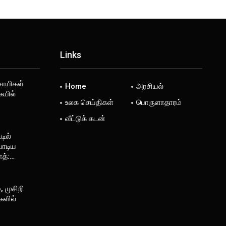
Links
சாயிகள்
Home
அரசியல்
ையில்
உலக செய்திகள்
பொருளாதாரம்
வீட்டுக் கடன்
டில்
பாடிய
த்:…
, முசிறி
களில்