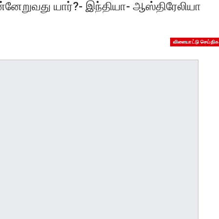
முன்னேறுவது யார்?- இந்தியா- ஆஸ்திரேலியா
விளையாட்டு செய்திக