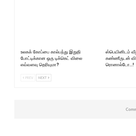
உலகக் கோப்பை கால்பந்து இறுதி
ஸ்பெயினிடம் வீழ்
போட்டிக்கான ஒரு டிக்கெட் விலை
கண்ணீருடன் வி
எவ்வளவு தெரியுமா?
ரொனால்டோ…!
PREV
NEXT
Comme