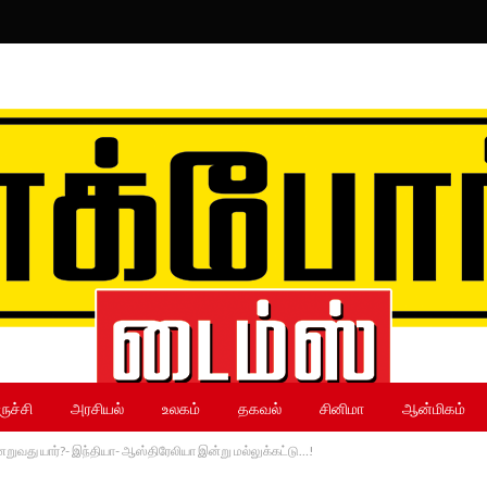
ருச்சி
அரசியல்
உலகம்
தகவல்
சினிமா
ஆன்மிகம்
்னேறுவது யார்?- இந்தியா- ஆஸ்திரேலியா இன்று மல்லுக்கட்டு…!