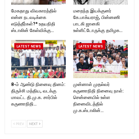
மேகதாது விவகாரத்தில்
மறைந்த இயக்குனர்
என்ன நடவடிக்கை
கே.பாக்யராஜ், பின்னணி
எடுத்தீர்கள்?* உதயநிதி
பாடகி ஜானகி
ஸ்டாலின் கேள்விக்கு…
உள்ளிட்டோருக்கு தமிழக…
LATEST NEWS
LATEST NEWS
8-ம் ஆண்டு நினைவு தினம்:
முன்னாள் முதல்வர்
திருச்சி மத்திய, வடக்கு
கருணாநிதி நினைவு நாள்:
மாவட்ட தி.மு.க. சார்பில்
சென்னையில் உள்ள
கருணாநிதி…
நினைவிடத்தில்
மு.க.ஸ்டாலின்…
PREV
NEXT