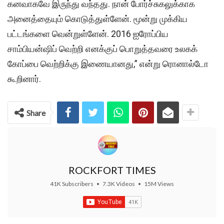
கனவாகவே இருந்து வந்தது. நான் போர்ச்சுகலுக்காக
அனைத்தையும் கொடுத்துள்ளேன். மூன்று முக்கிய
பட்டங்களை வென்றுள்ளேன். 2016 ஐரோப்பிய
சாம்பியன்ஷிப் வெற்றி எனக்குப் பொறுத்தவரை உலகக்
கோப்பை வெற்றிக்கு இணையானது,” என்று ரொனால்டோ
கூறினார்.
Share
ROCKFORT TIMES
41K Subscribers
•
7.3K Videos
•
15M Views