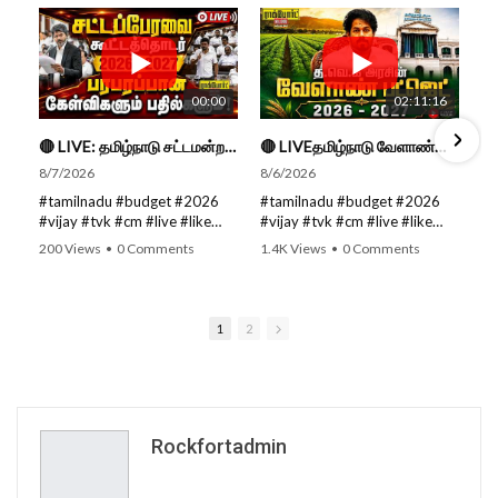
00:00
02:11:16
🔴 LIVE: தமிழ்நாடு சட்டமன்றப் பேரவை கூட்டத்தொடர் - நிதிநிலை அறிக்கை மீது விவாதம் #live #budget #video
🔴 LIVEதமிழ்நாடு வேளாண்மை நிதிநிலை அறிக்கை - 2026-27 |TN Agriculture Budget #live #budget #video #cm
8/7/2026
8/6/2026
#tamilnadu #budget #2026
#tamilnadu #budget #2026
#vijay #tvk #cm #live #like
#vijay #tvk #cm #live #like
#viral #nowtrending #video
#viral #nowtrending #video
200 Views
•
0 Comments
1.4K Views
•
0 Comments
#youtube #nowtrending #dmk
#youtube #nowtrending #dmk
#song #youtube SUBSCRIBE
#song #youtube SUBSCRIBE
to get the latest news updates
to get the latest news updates
ROCKFORT TIMES for NEW
ROCKFORT TIMES for NEW
1
2
VIDEOS EVERY DAY and make
VIDEOS EVERY DAY and make
sure to enable Push
sure to enable Push
Notifications so you'll never
Notifications so you'll never
miss a new video. All you need
miss a new video. All you need
to Press The Bell Icon next to
to Press The Bell Icon next to
the Subscribe button! Stay
the Subscribe button! Stay
Rockfortadmin
tuned for latest updates and
tuned for latest updates and
in-depth analysis of news from
in-depth analysis of news from