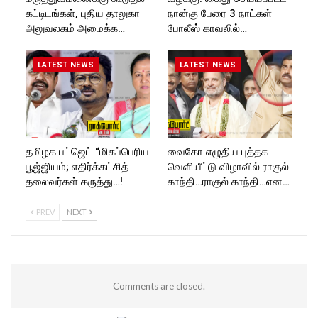
கட்டிடங்கள், புதிய தாலுகா
நான்கு பேரை 3 நாட்கள்
அலுவலகம் அமைக்க…
போலீஸ் காவலில்…
LATEST NEWS
LATEST NEWS
தமிழக பட்ஜெட் “மிகப்பெரிய
வைகோ எழுதிய புத்தக
பூஜ்ஜியம்; எதிர்க்கட்சித்
வெளியீட்டு விழாவில் ராகுல்
தலைவர்கள் கருத்து…!
காந்தி…ராகுல் காந்தி…என…
PREV
NEXT
Comments are closed.