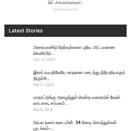
- Advertisement -
Latest Stories
அரையாண்டு தேர்வுக்கான புதிய அட்டவணை
வெளியீடு…
Dec 10, 2023
இளம் வயதிலேயே சாதனை படைத்து நீதிபதியாகும்
திருச்சி…
Feb 17, 2024
மாநாட்டுக்கு அழைத்துச் சென்ற வகையில் வேன்
வாடகை, சம்பளம்…
Nov 6, 2024
பிரபல நகை கடையின் ₹ 34 கோடி சொத்துக்கள்
முடக்கம்-…