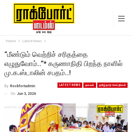
Home
Latest News
“மீண்டும் வெற்றிச் சரிதத்தை
எழுதுவோம்..”* கருணாநிதி பிறந்த நாளில்
மு.க.ஸ்டாலின் சபதம்..!
LATEST NEWS
தகவல்
தமிழ்நாடு செய்திகள்
By
Rockfortadmin
On
Jun 3, 2026