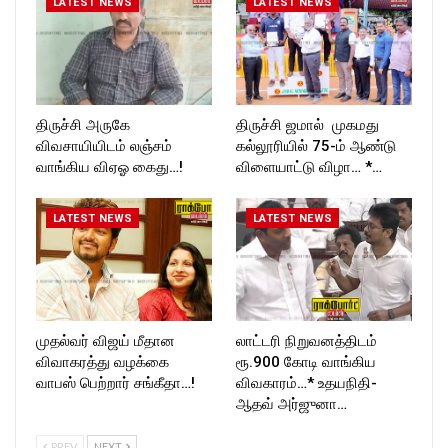
LATEST NEWS
LATEST NEWS
T_TIMESC
திருச்சி அருகே
திருச்சி ஜமால் முகமது
விவசாயியிடம் லஞ்சம்
கல்லூரியில் 75-ம் ஆண்டு
வாங்கிய விஏஓ கைது…!
விளையாட்டு விழா… *…
LATEST NEWS
LATEST NEWS
முதல்வர் விஜய் மீதான
லாட்டரி நிறுவனத்திடம்
விவாகரத்து வழக்கை
ரூ.900 கோடி வாங்கிய
வாபஸ் பெற்றார் சங்கீதா…!
விவகாரம்…* உதயநிதி-
ஆதவ் அர்ஜுனா…
PREV
NEXT