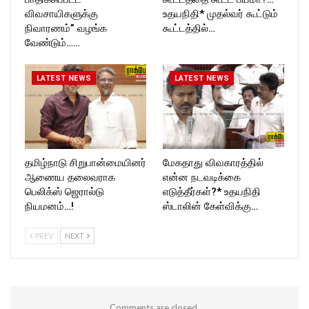
விவசாயிகளுக்கு
உதயநிதி* முதல்வர் கூட்டும்
நிவாரணம்” வழங்க
கூட்டத்தில்…
வேண்டும்……
LATEST NEWS
LATEST NEWS
தமிழ்நாடு சிறுபான்மையினர்
மேகதாது விவகாரத்தில்
ஆணைய தலைவராக
என்ன நடவடிக்கை
பெலிக்ஸ் ஜெரால்டு
எடுத்தீர்கள்?* உதயநிதி
நியமனம்…!
ஸ்டாலின் கேள்விக்கு…
PREV
NEXT
Comments are closed.