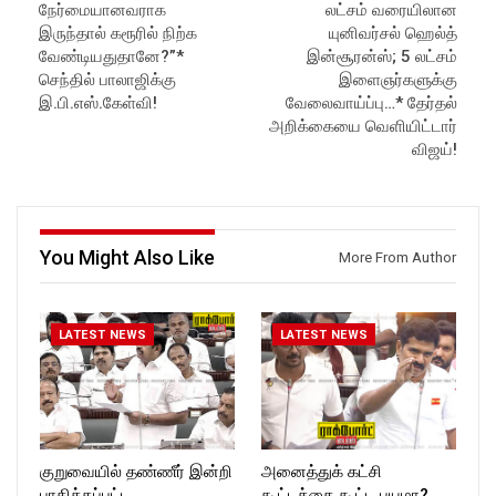
நேர்மையானவராக
லட்சம் வரையிலான
Like us on:
Like us on:
https://www.facebook.com/R
https://www.facebook.com/R
இருந்தால் கரூரில் நிற்க
யுனிவர்சல் ஹெல்த்
ockforttimes
ockforttimes
வேண்டியதுதானே?”*
இன்சூரன்ஸ்; 5 லட்சம்
Follow us on:
Follow us on:
செந்தில் பாலாஜிக்கு
இளைஞர்களுக்கு
https://www.instagram.com/ro
https://www.instagram.com/ro
இ.பி.எஸ்.கேள்வி!
வேலைவாய்ப்பு…* தேர்தல்
ckforttimes/
ckforttimes/
அறிக்கையை வெளியிட்டார்
Follow us on:
Follow us on:
விஜய்!
https://twitter.com/ROCKFOR
https://twitter.com/ROCKFOR
T_TIMES
T_TIMES
You Might Also Like
More From Author
LATEST NEWS
LATEST NEWS
குறுவையில் தண்ணீர் இன்றி
அனைத்துக் கட்சி
பாதிக்கப்பட்ட
கூட்டத்தை கூட்ட பயமா?…