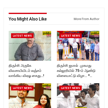
ckforttimes/
Follow us on:
Follow us on:
https://www.instagram.com/ro
https://twitter.com/ROCKFOR
ckforttimes/
T_TIMES
Follow us on:
You Might Also Like
More From Author
https://twitter.com/ROCKFOR
T_TIMES
LATEST NEWS
LATEST NEWS
திருச்சி அருகே
திருச்சி ஜமால் முகமது
விவசாயியிடம் லஞ்சம்
கல்லூரியில் 75-ம் ஆண்டு
வாங்கிய விஏஓ கைது…!
விளையாட்டு விழா… *…
LATEST NEWS
LATEST NEWS