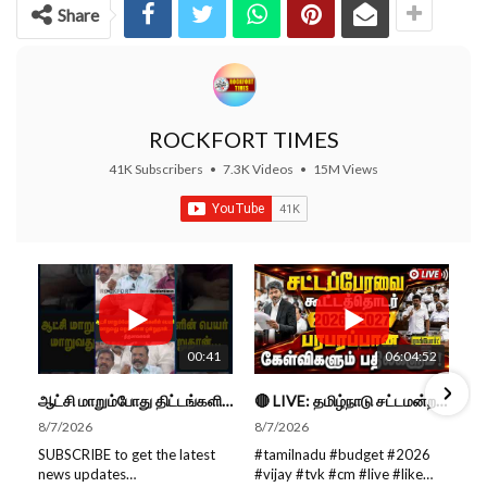
Share
ROCKFORT TIMES
41K Subscribers
•
7.3K Videos
•
15M Views
00:41
06:04:52
ஆட்சி மாறும்போது திட்டங்களின் பெயர் மாறுவது வழக்கமான ஒன்று தான்... திருமாவளவன்
🔴 LIVE: தமிழ்நாடு சட்டமன்றப் பேரவை கூட்டத்தொடர் - நிதிநிலை அறிக்கை மீது விவாதம் #live #budget #video
8/7/2026
8/7/2026
SUBSCRIBE to get the latest
#tamilnadu #budget #2026
news updates
#vijay #tvk #cm #live #like