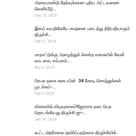
அரையாண்டு தேர்வுக்கான புதிய அட்டவணை
வெளியீடு…
Dec 10, 2023
இளம் வயதிலேயே சாதனை படைத்து நீதிபதியாகும்
திருச்சி…
Feb 17, 2024
மாநாட்டுக்கு அழைத்துச் சென்ற வகையில் வேன்
வாடகை, சம்பளம்…
Nov 6, 2024
பிரபல நகை கடையின் ₹ 34 கோடி சொத்துக்கள்
முடக்கம்-…
Feb 2, 2024
விரைவில் விடிவுகாலம்!ஜோராக நடைபெற
தொடங்கியது திருச்சி ஜு-…
Jan 16, 2024
கூட்ட நெரிசலை தவிர்ப்பதற்காக திருச்சியில்