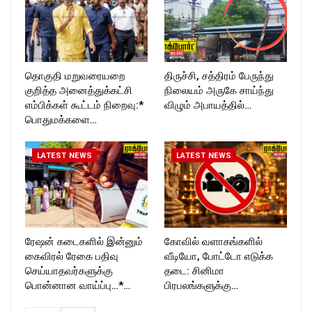
தொகுதி மறுவரையறை
திருச்சி, சத்திரம் பேருந்து
குறித்த அனைத்துக்கட்சி
நிலையம் அருகே சாய்ந்து
எம்பிக்கள் கூட்டம் நிறைவு:*
விழும் அபாயத்தில்…
பொதுமக்களை…
LATEST NEWS
LATEST NEWS
ரேஷன் கடைகளில் இன்னும்
கோவில் வளாகங்களில்
கைவிரல் ரேகை பதிவு
வீடியோ, போட்டோ எடுக்க
செய்யாதவர்களுக்கு
தடை: சினிமா
பொன்னான வாய்ப்பு…*…
பிரபலங்களுக்கு…