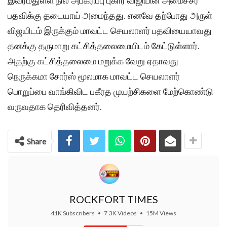
இவர்மீதுள்ள நில அபகரிப்பு புகார் விஜியின் அமைச்சர்
பதவிக்கு தடையாய் அமைந்தது. எனவே தற்போது அருள்
விஜயிடம் இருக்கும் மாவட்ட செயலாளர் பதவியையாவது
தனக்கு தருமாறு கட்சித்தலைமையிடம் கேட்டுள்ளார்.
அதற்கு கட்சித்தலைமை மறுக்க வேறு ஏதாவது
நெருக்கமா சோர்ஸ் மூலமாக மாவட்ட செயலாளர்
பொறுப்பை வாங்கிவிட பகீரத முயற்சிகளை மேற்கொண்டு
வருவதாக தெரிவித்தனர்.
Share
ROCKFORT TIMES
41K Subscribers
•
7.3K Videos
•
15M Views