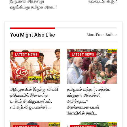
இருபாலர் அந்தஸ்து
நவல்பட்டு விஜி?
ockforttimes
Follow us on:
வழங்கியது தமிழக அரசு…!
Like us on:
https://www.instagram.com/ro
https://www.facebook.com/R
ckforttimes/
ockforttimes
Follow us on:
Follow us on:
https://twitter.com/ROCKFOR
https://www.instagram.com/ro
T_TIMES
You Might Also Like
More From Author
ckforttimes/
Follow us on:
https://twitter.com/ROCKFOR
T_TIMESC
LATEST NEWS
LATEST NEWS
அதிமுகவில் இருந்து விலகி
தமிழகம் வந்தார், மத்திய
தவெகவில் இணைந்த
உள்துறை அமைச்சர்
டாக்டர் சி.விஜயபாஸ்கர்,
அமித்ஷா…*
எம்.ஆர்.விஜயபாஸ்கர்…
அண்ணாமலையார்
கோவிலில் சாமி…