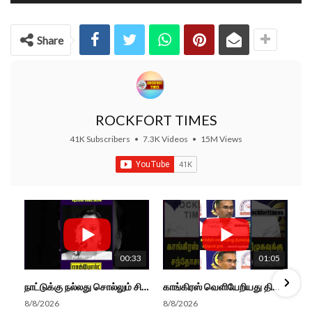
Share
ROCKFORT TIMES
41K Subscribers
•
7.3K Videos
•
15M Views
00:33
01:05
நாட்டுக்கு நல்லது சொல்லும் சிறப்பான மேடைப்பேச்சு... #shorts #subscribe #video
காங்கிரஸ் வெளியேறியது திமுகவுக்கு சந்தோசம் தான்... - அமைச்சர் அருண்ராஜ்
8/8/2026
8/8/2026