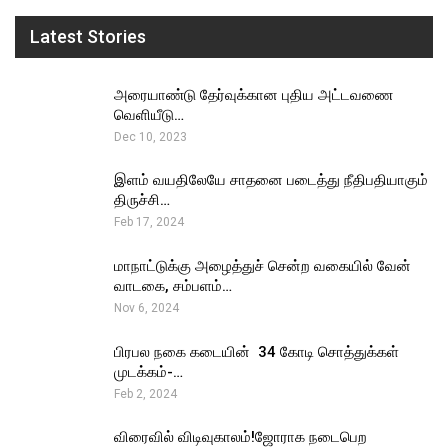
Latest Stories
அரையாண்டு தேர்வுக்கான புதிய அட்டவணை
வெளியீடு…
Dec 10, 2023
இளம் வயதிலேயே சாதனை படைத்து நீதிபதியாகும்
திருச்சி…
Feb 17, 2024
மாநாட்டுக்கு அழைத்துச் சென்ற வகையில் வேன்
வாடகை, சம்பளம்…
Nov 6, 2024
பிரபல நகை கடையின் ₹ 34 கோடி சொத்துக்கள்
முடக்கம்-…
Feb 2, 2024
விரைவில் விடிவுகாலம்!ஜோராக நடைபெற