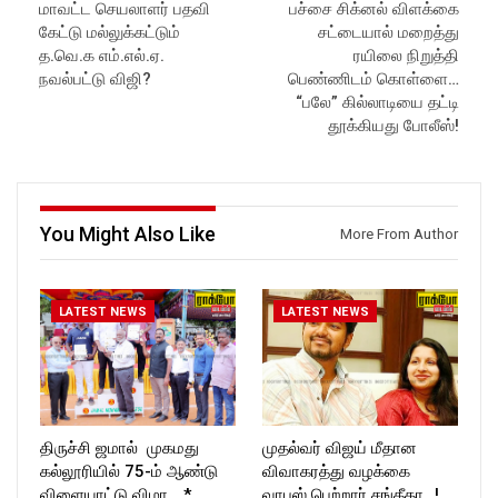
மாவட்ட செயலாளர் பதவி
பச்சை சிக்னல் விளக்கை
ockforttimes
Subscribe:
கேட்டு மல்லுக்கட்டும்
சட்டையால் மறைத்து
Like us on:
https://www.youtube.com/@r
https://www.facebook.com/R
ockforttimes
த.வெ.க எம்.எல்.ஏ.
ரயிலை நிறுத்தி
ockforttimes
Like us on:
நவல்பட்டு விஜி?
பெண்ணிடம் கொள்ளை…
Follow us on:
https://www.facebook.com/R
“பலே” கில்லாடியை தட்டி
https://www.instagram.com/ro
ockforttimes
தூக்கியது போலீஸ்!
ckforttimes/
Follow us on:
Follow us on:
https://www.instagram.com/ro
https://twitter.com/ROCKFOR
ckforttimes/
T_TIMES
Follow us on:
https://twitter.com/ROCKFOR
You Might Also Like
T_TIMES
More From Author
LATEST NEWS
LATEST NEWS
திருச்சி ஜமால் முகமது
முதல்வர் விஜய் மீதான
கல்லூரியில் 75-ம் ஆண்டு
விவாகரத்து வழக்கை
விளையாட்டு விழா… *…
வாபஸ் பெற்றார் சங்கீதா…!