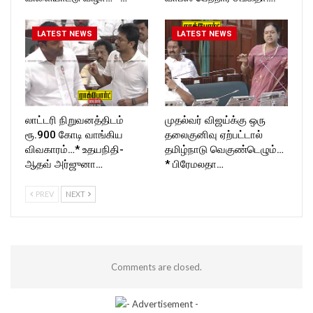
LATEST NEWS
LATEST NEWS
லாட்டரி நிறுவனத்திடம்
முதல்வர் விஜய்க்கு ஒரு
ரூ.900 கோடி வாங்கிய
தலைகுனிவு ஏற்பட்டால்
விவகாரம்…* உதயநிதி-
தமிழ்நாடு வெகுண்டெழும்…
ஆதவ் அர்ஜுனா…
* பிரேமலதா…
PREV
NEXT
Comments are closed.