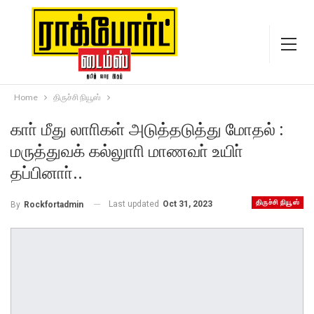
Home
திருச்சி நியூஸ்
காா் மீது லாாிகள் அடுத்தடுத்து மோதல் :
மருத்துவக் கல்லுாாி மாணவா் உயிா்
தப்பினாா்..
திருச்சி நியூஸ்
Last updated
Oct 31, 2023
By
Rockfortadmin