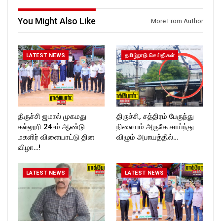
Follow us on:
https://twitter.com/ROCKFOR
https://www.instagram.com/ro
T_TIMES
You Might Also Like
More From Author
ckforttimes/
Follow us on:
https://twitter.com/ROCKFOR
T_TIMESC
LATEST NEWS
தமிழ்நாடு செய்திகள்
திருச்சி ஜமால் முகமது
திருச்சி, சத்திரம் பேருந்து
கல்லூரி 24-ம் ஆண்டு
நிலையம் அருகே சாய்ந்து
மகளிர் விளையாட்டு தின
விழும் அபாயத்தில்…
விழா…!
LATEST NEWS
LATEST NEWS