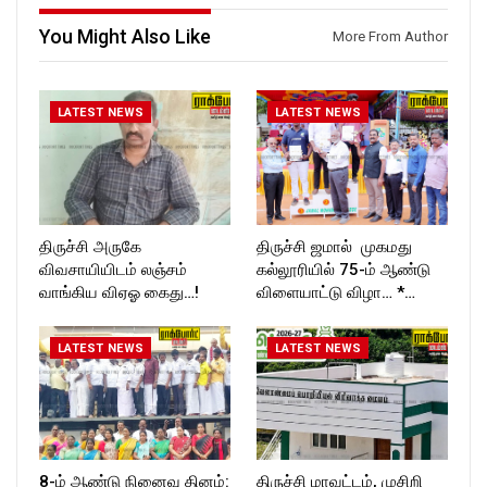
You Might Also Like
More From Author
LATEST NEWS
LATEST NEWS
திருச்சி அருகே
திருச்சி ஜமால் முகமது
விவசாயியிடம் லஞ்சம்
கல்லூரியில் 75-ம் ஆண்டு
வாங்கிய விஏஓ கைது…!
விளையாட்டு விழா… *…
LATEST NEWS
LATEST NEWS
8-ம் ஆண்டு நினைவு தினம்:
திருச்சி மாவட்டம், முசிறி