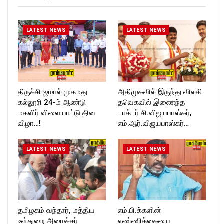
ckforttimes/
Follow us on:
https://twitter.com/ROCKFOR
LATEST NEWS
LATEST NEWS
T_TIMESC
திருச்சி ஜமால் முகமது
அதிமுகவில் இருந்து விலகி
கல்லூரி 24-ம் ஆண்டு
தவெகவில் இணைந்த
மகளிர் விளையாட்டு தின
டாக்டர் சி.விஜயபாஸ்கர்,
விழா…!
எம்.ஆர்.விஜயபாஸ்கர்…
LATEST NEWS
LATEST NEWS
தமிழகம் வந்தார், மத்திய
எம்.பி.க்களின்
உள்துறை அமைச்சர்
எண்ணிக்கையை