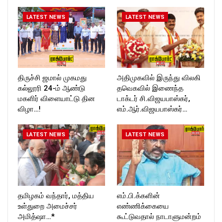
LATEST NEWS
LATEST NEWS
திருச்சி ஜமால் முகமது
அதிமுகவில் இருந்து விலகி
கல்லூரி 24-ம் ஆண்டு
தவெகவில் இணைந்த
மகளிர் விளையாட்டு தின
டாக்டர் சி.விஜயபாஸ்கர்,
விழா…!
எம்.ஆர்.விஜயபாஸ்கர்…
LATEST NEWS
LATEST NEWS
தமிழகம் வந்தார், மத்திய
எம்.பி.க்களின்
உள்துறை அமைச்சர்
எண்ணிக்கையை
அமித்ஷா…*
கூட்டுவதால் நாடாளுமன்றம்