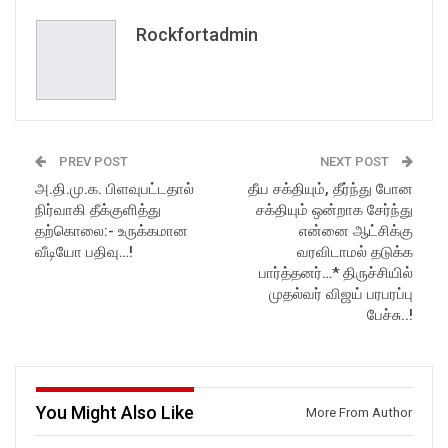
Rockfortadmin
PREV POST
NEXT POST
அ.தி.மு.க. பிளவுபட்டதால்
தீய சக்தியும், தீர்ந்து போன
நிர்வாகி தீக்குளித்து
சக்தியும் ஒன்றாக சேர்ந்து
தற்கொலை:- உருக்கமான
என்னை ஆட்சிக்கு
வீடியோ பதிவு…!
வரவிடாமல் தடுக்க
பார்த்தனர்…* திருச்சியில்
முதல்வர் விஜய் பரபரப்பு
பேச்சு..!
You Might Also Like
More From Author