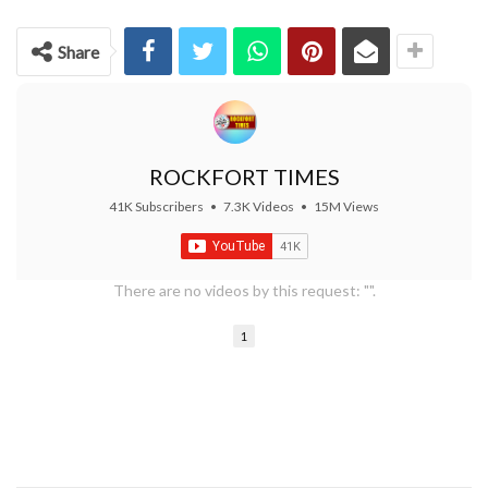
Share
ROCKFORT TIMES
41K Subscribers
•
7.3K Videos
•
15M Views
There are no videos by this request: "".
1