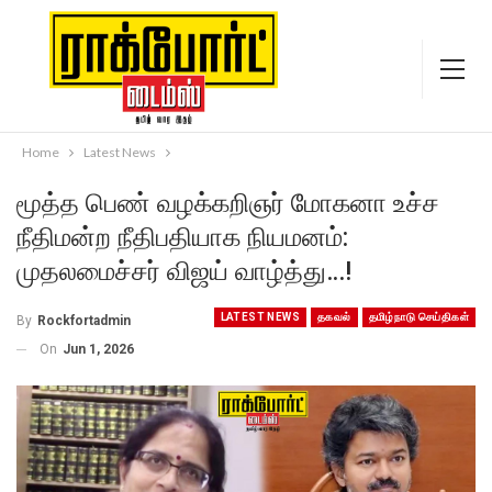
Home
Latest News
மூத்த பெண் வழக்கறிஞர் மோகனா உச்ச
நீதிமன்ற நீதிபதியாக நியமனம்:
முதலமைச்சர் விஜய் வாழ்த்து…!
LATEST NEWS
தகவல்
தமிழ்நாடு செய்திகள்
By
Rockfortadmin
On
Jun 1, 2026